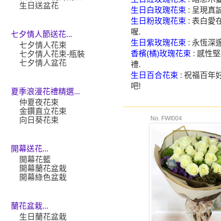
生日送盆花
生日白玫瑰花束
: 呈現
生日粉玫瑰花束
: 表白
喔.
七夕情人節送花...
生日紫玫瑰花束
: 永恆
七夕情人花束
香檳(橘)玫瑰花束
: 感性
七夕情人花束-瓶裝
七夕情人盆花
禮.
生日百合花束
: 祝福百
吧!
夏季浪漫花禮精選...
仲夏夜花束
金鑽直立花束
No. FWI004
向日葵花束
開幕送花...
開幕花籃
開幕蘭花盆栽
開幕綠色盆栽
蘭花盆栽...
生日蘭花盆栽