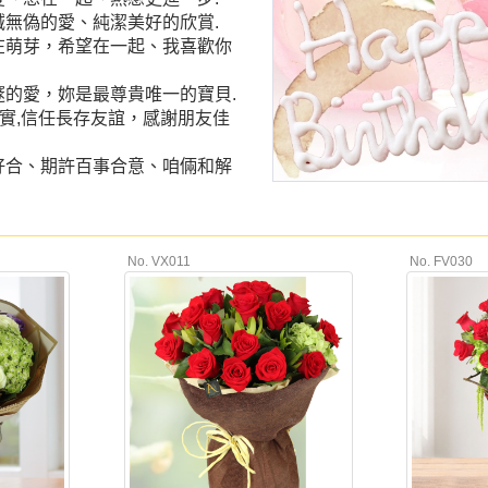
真誠無偽的愛、純潔美好的欣賞.
愛在萌芽，希望在一起、我喜歡你
深邃的愛，妳是最尊貴唯一的寶貝.
堅實,信任長存友誼，感謝朋友佳
年好合、期許百事合意、咱倆和解
No. VX011
No. FV030