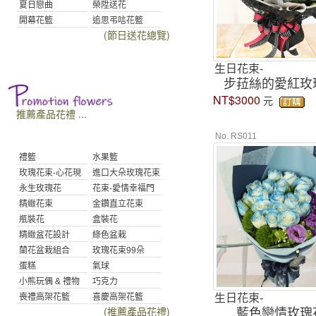
夏日戀曲
榮陞送花
開幕花籃
追思弔唁花籃
(節日送花總覽)
生日花束-
步菈絲的愛紅玫
NT$3000
元
推薦產品花禮 ...
No. RS011
禮籃
水果籃
玫瑰花束-心花現
進口大朵玫瑰花束
永生玫瑰花
花束-愛情幸福門
精緻花束
金鑽直立花束
瓶裝花
盒裝花
精緻盆花設計
綠色盆栽
蘭花盆栽組合
玫瑰花束99朵
蛋糕
氣球
小熊玩偶 & 禮物
巧克力
生日花束-
喪禮高架花籃
喜慶高架花籃
(推薦產品花禮)
藍色戀情玫瑰