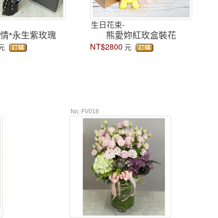
生日花束-
情*永生紫玫瑰
熊愛妳紅玫盒裝花
NT$2800
元
元
No. FV018