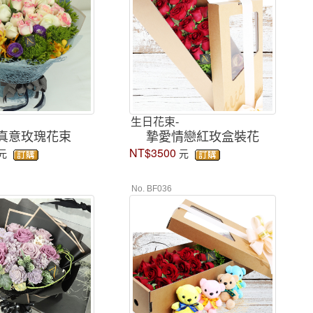
生日花束-
真意玫瑰花束
摯愛情戀紅玫盒裝花
NT$3500
元
元
No. BF036