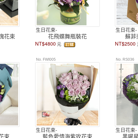
生日花束-
生日花束-
瑰花束
花飛蝶舞瓶裝花
蘇菲
NT$4800
NT$2500
元
No. FWI005
No. RS036
生日花束-
生日花束-
花束
藍色愛情海紫玫花束
黑曜