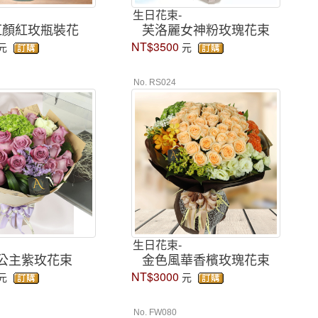
生日花束-
紅顏紅玫瓶裝花
芙洛麗女神粉玫瑰花束
NT$3500
元
元
No. RS024
生日花束-
公主紫玫花束
金色風華香檳玫瑰花束
NT$3000
元
元
No. FW080