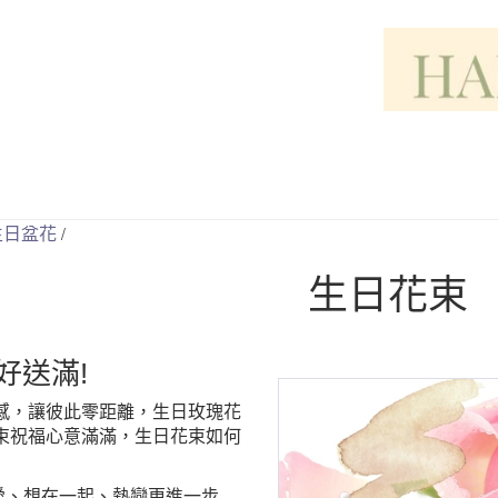
/
生日盆花
生日花束
好送滿!
感，讓彼此零距離，生日玫瑰花
束祝福心意滿滿，生日花束如何
示愛、想在一起、熱戀更進一步.