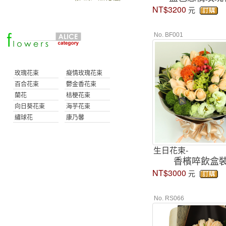
NT$3200
元
No. BF001
玫瑰花束
癡情玫瑰花束
百合花束
鬱金香花束
蘭花
桔梗花束
向日葵花束
海芋花束
繡球花
康乃馨
生日花束-
香檳啐飲盒
NT$3000
元
No. RS066