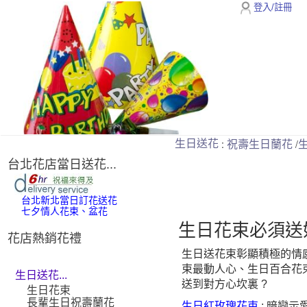
登入/註冊
:
/
生日送花
祝壽生日蘭花
台北花店當日送花...
台北新北當日訂花送花
七夕情人花束、盆花
生日花束必須送
花店熱銷花禮
生日送花束彰顯積極的情
束最動人心、生日百合花
生日送花...
送到對方心坎裏 ?
生日花束
長輩生日祝壽蘭花
生日紅玫瑰花束
: 暗戀