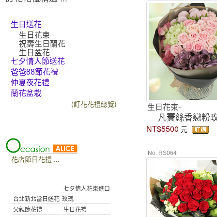
生日送花
生日花束
祝壽生日蘭花
生日盆花
七夕情人節送花
爸爸88節花禮
仲夏夜花禮
蘭花盆栽
(訂花花禮總覽)
生日花束-
凡賽絲香戀粉
NT$5500
元
No. RS064
花店節日花禮 ...
七夕情人花束進口
台北新北當日送花
玫瑰
父親節花禮
生日花禮