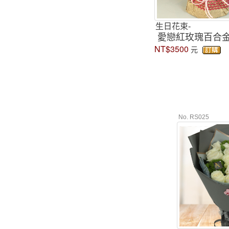
生日花束-
愛戀紅玫瑰百合
NT$3500
元
No. RS025