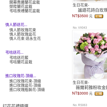
開幕喬遷蘭花盆栽
生日花束-
榮陞蘭花盆栽
謐語花詩白玫
弔唁喪禮蘭花盆栽
NT$3500
元
情人節送花...
No. VX043
情人節玫瑰花束
情人節玫瑰盆花
情人花束 送永生花
弔唁送花...
弔唁送花籃
弔唁蘭花盆栽
進口玫瑰花-頂級...
進口玫瑰花束-頂級
生日花束-
進口玫瑰盆花-頂級
薇爾莉雅粉玫金
進口玫瑰瓶裝花-頂級
NT$3000
元
No. RS063
訂花花禮精選 ...