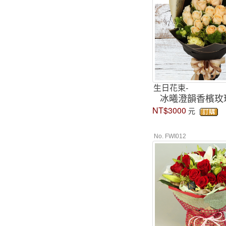
生日花束-
冰曦澄韻香檳玫
NT$3000
元
No. FWI012