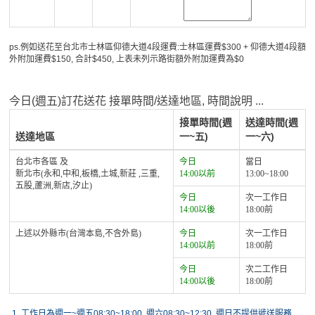
ps.例如送花至台北市士林區仰德大道4段運費:士林區運費$300 + 仰德大道4段額
外附加運費$150, 合計$450, 上表未列示路街額外附加運費為$0
今日(週五)訂花送花 接單時間/送達地區, 時間說明 ...
接單時間(週
送達時間(週
送達地區
一~五)
一~六)
台北市各區 及
今日
當日
新北市(永和,中和,板橋,土城,新莊 ,三重,
14:00以前
13:00~18:00
五股,蘆洲,新店,汐止)
今日
次一工作日
14:00以後
18:00前
上述以外縣市(台灣本島,不含外島)
今日
次一工作日
14:00以前
18:00前
今日
次二工作日
14:00以後
18:00前
1.
工作日為週一~週五08:30~18:00. 週六08:30~12:30, 週日不提供遞送服務.