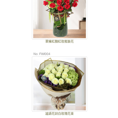
翠擁紅顏紅玫瓶裝花
No. FWI004
謐語花詩白玫瑰花束