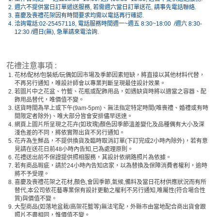
2.
週六不提供當日訂單遞送服務, 若需週六當日訂單送花, 請事先電話聯絡.
3.
喜慶及喪禮花架因有時間要求均需以電話再行確認.
4.
洽詢電話:02-25457118, 電話服務時間週一~週五 8:30~18:00 /週六 8:30-
12:30 /週日(無), 急單請來電洽詢.
花禮注意事項 :
1.
花材/配材/包裝紙/玩偶如因市場及季節因素短缺，將直接以其他材料代替，
不再另行通知，唯設計師會以專業判斷呈現最佳設計效果。
2.
若圖片中之花盆、竹籃、花瓶或配飾用品，如遇缺貨時將以適當之容器、配
飾用品替代，唯價值不變。
3.
送貨時間為早上或下午(9am-5pm)、無法指定特定時間(唯喪禮、婚禮或有時
間限定者除外)、唯大部分皆會安排儘早送達。
4.
網頁上圖片所呈現之花卉(如玫瑰)顏色因季節溫差變化及品種偶有大小及深
淺色差的不同，將依實際出貨不另行通知。
5.
花卉為生鮮品，不提供換貨及臨時取消訂單(下訂完成2小時內除外)，若有意
見請在送花日前48小時內告知,已為處理原則。
6.
花禮送出前不保證提供照相服務，其設計依網路照片為依據。
7.
若有商品瑕疵，請於24小時內告知店家，以為替換及保障消費者權利，逾時
將不予受理。
8.
喜慶及喪禮花架之花材,顏色,會因季節,氣候,備料及當日花材供應狀況而有所
替代,本公司依花藝專業保有設計更動之權利不另行通知,唯屬性(符合場合性
質)與價值不變。
9.
大型商品(如落地盆栽/高架花籃等)無法宅配，外縣市由當地配合商出貨會跟
照片不盡相同，惟價值不變。