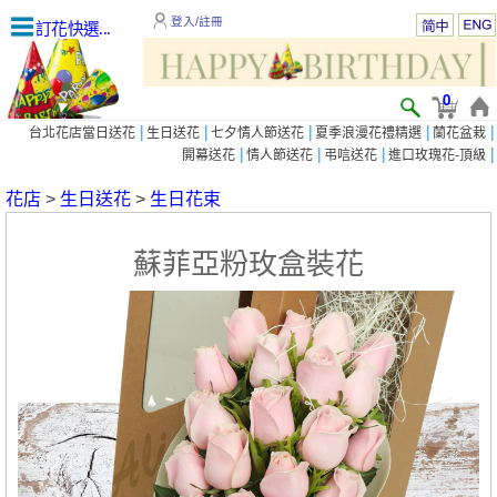
登入/註冊
訂花快選...
0
|
|
|
|
|
台北花店當日送花
生日送花
七夕情人節送花
夏季浪漫花禮精選
蘭花盆栽
|
|
|
|
開幕送花
情人節送花
弔唁送花
進口玫瑰花-頂級
花店
>
生日送花
>
生日花束
蘇菲亞粉玫盒裝花