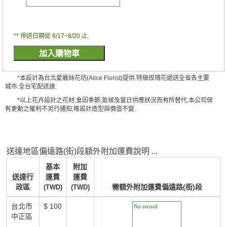
** 停送日期從 8/17~8/20 止.
*本設計為台北愛麗絲花坊(Alice Florist)提供.特級玫瑰花遞送全省各主要
城市.全台宅配送達.
*以上花卉設計之花材,會因季節,氣候及當日供應狀況而有所替代,本公司保
有更動之權利不另行通知,唯設計造型與價值不變.
送達地區偏遠路(街)段額外附加運費說明 ...
基本
附加
送達行
運費
運費
政區
需額外附加運費偏遠路(街)段
(TWD)
(TWD)
台北市
$ 100
中正區