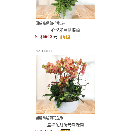
開幕喬遷蘭花盆栽-
心悅如意蝴蝶蘭
NT$5500
元
No. OR080
開幕喬遷蘭花盆栽-
星璨花月陽光蝴蝶蘭
NT$4500
元