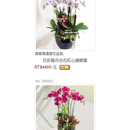
開幕喬遷蘭花盆栽-
花彩雅月白花紅心蝴蝶蘭
NT$4800
元
No. OR063