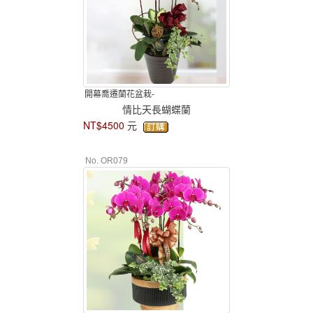
開幕喬遷蘭花盆栽-
情比天長蝴蝶蘭
NT$4500
元
No. OR079