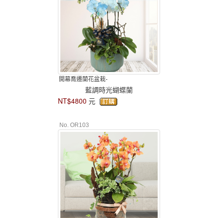
開幕喬遷蘭花盆栽-
藍調時光蝴蝶蘭
NT$4800
元
No. OR103