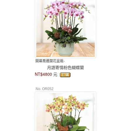
開幕喬遷蘭花盆栽-
月語寄情粉色蝴蝶蘭
NT$4800
元
No. OR052