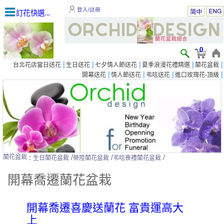
登入/註冊
訂花快選...
0
|
|
|
|
|
台北花店當日送花
生日送花
七夕情人節送花
夏季浪漫花禮精選
蘭花盆栽
|
|
|
|
開幕送花
情人節送花
弔唁送花
進口玫瑰花-頂級
:
/
/
/
蘭花盆栽
生日蘭花盆栽
榮陞蘭花盆栽
弔唁喪禮蘭花盆栽
開幕喬遷蘭花盆栽
開幕喬遷喜慶送蘭花 富貴運高大
上