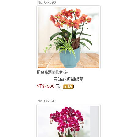
No. OR096
開幕喬遷蘭花盆栽-
意滿心順蝴蝶蘭
NT$4500
元
No. OR091