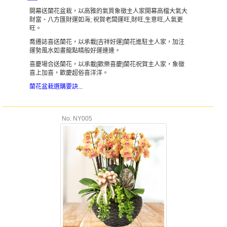
開幕送蘭花盆栽，以高雅的氣質象徵主人家開幕高檔大氣大
財富、八方匯財運如海; 祝賀老闆運旺,財旺,生意旺,人氣更
旺。
喬遷誌喜送蘭花，以承載[吉祥好運]蘭花進駐主人家，加注
運勢風水如畫龍點睛般好運連連。
喜慶場合送蘭花，以承載[歡樂喜慶]蘭花祝賀主人家，象徵
喜上加喜，歡慶超俗喜洋洋。
蘭花盆栽選購要訣...
No. NY005