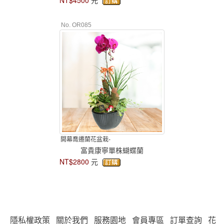
No. OR085
開幕喬遷蘭花盆栽-
富貴康寧單株蝴蝶蘭
NT$2800
元
隱私權政策
關於我們
服務園地
會員專區
訂單查詢
花