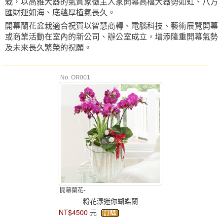
栽，以高雅大器的氣質象徵主人家開幕高檔大器勢如虹、八方
匯財運如海、底蘊厚植氣長久。
開幕蘭花盆栽適合祝賀以智慧商轉、電腦科技、藝術展覽開幕
或商業活動在室內的新公司、辦公室成立，增添隆重開幕氣勢
及未來長久繁榮的祝願。
No. OR001
開幕蘭花-
粉花漾迷你蝴蝶蘭
NT$4500
元