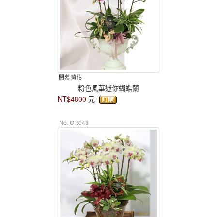
開幕蘭花-
粉色風華迷你蝴蝶蘭
NT$4800
元
No. OR043