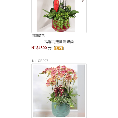
開幕蘭花-
福馨高照紅蝴蝶蘭
NT$4800
元
No. OR007