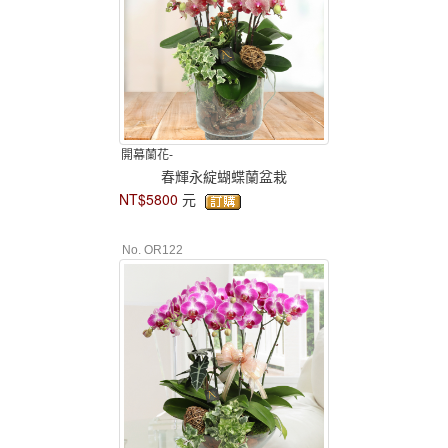
開幕蘭花-
春輝永綻蝴蝶蘭盆栽
NT$5800
元
No. OR122