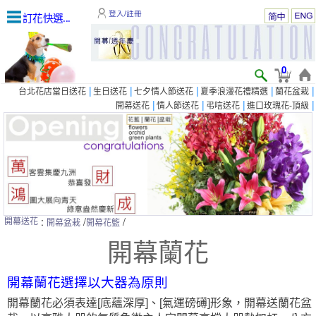
登入/註冊
訂花快選...
0
|
|
|
|
|
台北花店當日送花
生日送花
七夕情人節送花
夏季浪漫花禮精選
蘭花盆栽
|
|
|
|
開幕送花
情人節送花
弔唁送花
進口玫瑰花-頂級
:
/
/
開幕送花
開幕盆栽
開幕花籃
開幕蘭花
開幕蘭花選擇以大器為原則
開幕蘭花必須表達[底蘊深厚]、[氣運磅礡]形象，開幕送蘭花盆