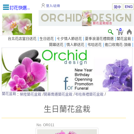
登入/註冊
訂花快選...
0
|
|
|
|
|
台北花店當日送花
生日送花
七夕情人節送花
夏季浪漫花禮精選
蘭花盆栽
|
|
|
|
開幕送花
情人節送花
弔唁送花
進口玫瑰花-頂級
:
/
/
/
蘭花盆栽
榮陞蘭花盆栽
開幕喬遷蘭花盆栽
弔唁喪禮蘭花盆栽
生日蘭花盆栽
No. OR011