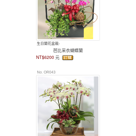
生日蘭花盆栽-
芭比采衣蝴蝶蘭
NT$6200
元
No. OR043