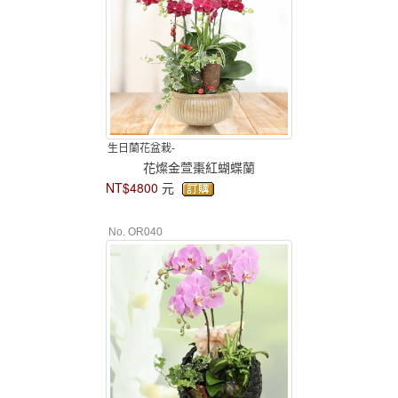
生日蘭花盆栽-
花燦金萱棗紅蝴蝶蘭
NT$4800
元
No. OR040