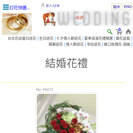
登入/註冊
訂花快選...
0
|
|
|
|
|
台北花店當日送花
生日送花
七夕情人節送花
夏季浪漫花禮精選
蘭花盆栽
|
|
|
|
開幕送花
情人節送花
弔唁送花
進口玫瑰花-頂級
結婚花禮
No. FA073