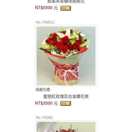
甜蜜笑容繡球瓶裝花
NT$5500
元
No. FWI012
結婚花禮-
愛戀紅玫瑰百合金鑽花束
NT$3500
元
No. FA082