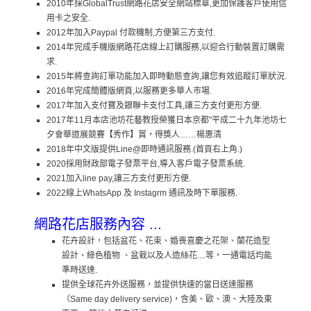
2010年採GlobalTrust網路花店安全網站標章,更加保護客戶使用信
用卡之安全.
2012年加入Paypal 付款機制,方便第三方支付.
2014年完成手機版網路花店線上訂購服務,以迎合行動裝置訂購需
求.
2015年將查詢訂單功能加入即時動態查詢,讓您有效追蹤訂單狀況.
2016年完成簡體版網頁,以服務更多華人市場.
2017年加入支付寶及銀聯卡支付工具,讓三方支付更形方便.
2017年11月本店池坊花藝教授榮獲日本京都"平成二十九年池坊七
夕會華道展競賽【秀作】賞，得獎人……楊惠清
2018年中文版提供Line@即時通訊服務.(首頁右上角.)
2020採用財政部電子發票平台,導入客戶電子發票系統.
2021加入line pay,讓三方支付更形方便.
2022線上WhatsApp 及 Instagrm 通訊及時下單服務.
網路花店服務內容 ...
花卉設計，包括盆花、花束、婚喪喜慶之花架、蘭花造型
設計、綠色植物 、盆栽以及人造絲花....等，一通電話均能
準時送達.
提供全球花卉外送服務，並提供快速的當日送達服務
（Same day delivery service)，含美、歐、澳、大陸及東