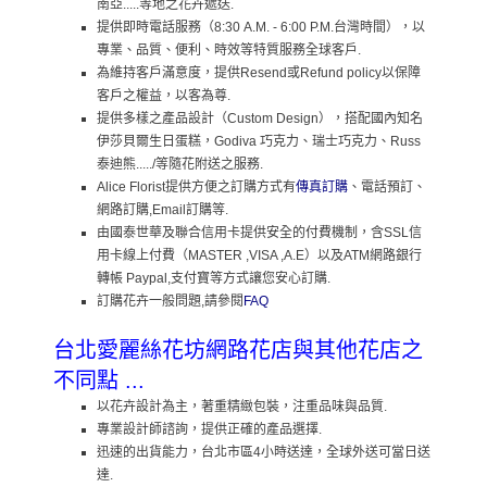
南亞.....等地之花卉遞送.
提供即時電話服務（8:30 A.M. - 6:00 P.M.台灣時間），以
專業、品質、便利、時效等特質服務全球客戶.
為維持客戶滿意度，提供Resend或Refund policy以保障
客戶之權益，以客為尊.
提供多樣之產品設計（Custom Design），搭配國內知名
伊莎貝爾生日蛋糕，Godiva 巧克力、瑞士巧克力、Russ
泰迪熊...../等隨花附送之服務.
Alice Florist提供方便之訂購方式有
傳真訂購
、電話預訂、
網路訂購,Email訂購等.
由國泰世華及聯合信用卡提供安全的付費機制，含SSL信
用卡線上付費（MASTER ,VISA ,A.E）以及ATM網路銀行
轉帳 Paypal,支付寶等方式讓您安心訂購.
訂購花卉一般問題,請參閱
FAQ
台北愛麗絲花坊網路花店與其他花店之
不同點 ...
以花卉設計為主，著重精緻包裝，注重品味與品質.
專業設計師諮詢，提供正確的產品選擇.
迅速的出貨能力，台北市區4小時送達，全球外送可當日送
達.