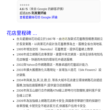
⭐⭐⭐⭐⭐
4.6 / 5
（來自 Google 的顧客評價）
超過
225 則真實評論
查看愛麗絲花坊 Google 評論
花店里程碑 ...
台北愛麗絲花坊成立於1987年，由
池坊
及歐式花藝教授楊惠清創立
於長安東路，以商業花卉設計及花藝教學為主，服務全省台灣地區.
1995年增加池坊（Ikenobo）花藝教室，提供花藝網上教學.
1998年成立網路花店事業部，建置中英文網頁，並與全球各地知名
花店聯盟，快速而有效的環球花卉遞送服務.
2002與Yahoo合作網路開店，再展卓越的花藝設計能力.
2003年擴大搬遷敦化北路現址，並增加人造花（Silk Flowers）設
計銷售.
2004年與美,加,英,法,德,日..等各大城市花店建立環球網路花店遞送
服務,加強迅速服務客戶,提供當日送達服務.
2006年與玉山銀行合作網路ATM線上即時付付款機制,便利客戶安
全線上訂單.
2009年為加強線上網路花店刷卡安全,與國泰世華銀行簽約採銀行
收單授權,卡號完全不經店家方式,保護客戶信用卡安全.