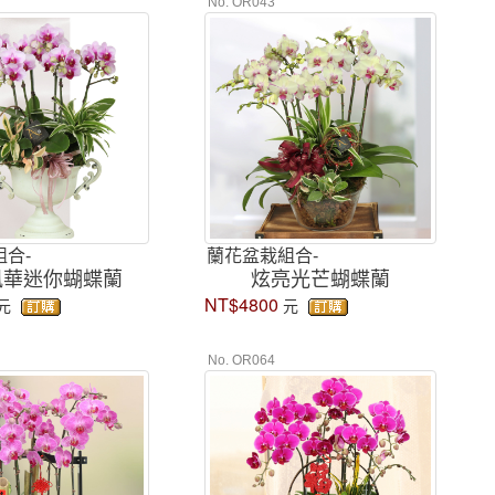
No. OR043
合-
蘭花盆栽組合-
風華迷你蝴蝶蘭
炫亮光芒蝴蝶蘭
NT$4800
元
元
No. OR064