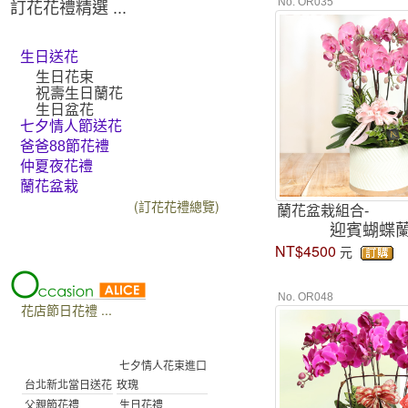
No. OR035
訂花花禮精選 ...
生日送花
生日花束
祝壽生日蘭花
生日盆花
七夕情人節送花
爸爸88節花禮
仲夏夜花禮
蘭花盆栽
(訂花花禮總覽)
蘭花盆栽組合-
迎賓蝴蝶
NT$4500
元
No. OR048
花店節日花禮 ...
七夕情人花束進口
台北新北當日送花
玫瑰
父親節花禮
生日花禮