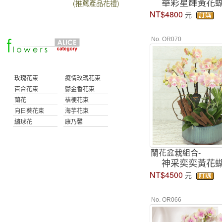
華彩星輝黃花
(推薦產品花禮)
NT$4800
元
No. OR070
玫瑰花束
癡情玫瑰花束
百合花束
鬱金香花束
蘭花
桔梗花束
向日葵花束
海芋花束
繡球花
康乃馨
蘭花盆栽組合-
神采奕奕黃花
NT$4500
元
No. OR066