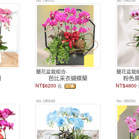
No. OR037
No. OR039
蘭花盆栽組合-
蘭花盆栽組
蘭
芭比采衣蝴蝶蘭
粉色
NT$6200
NT$4800
元
No. OR049
No. OR050