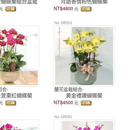
安蝴蝶蘭組合盆栽
月語寄情粉色蝴蝶蘭
NT$4800
元
元
No. OR053
合-
蘭花盆栽組合-
金萱棗紅蝴蝶蘭
黃金禮讚蝴蝶蘭
NT$4500
元
元
No. OR083