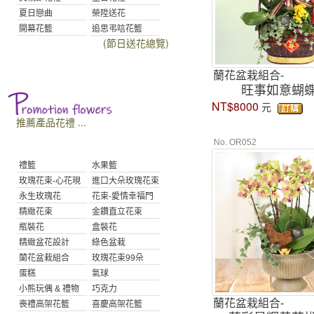
夏日戀曲
榮陞送花
開幕花籃
追思弔唁花籃
(節日送花總覽)
蘭花盆栽組合-
旺事如意蝴
NT$8000
元
推薦產品花禮 ...
No. OR052
禮籃
水果籃
玫瑰花束-心花現
進口大朵玫瑰花束
永生玫瑰花
花束-愛情幸福門
精緻花束
金鑽直立花束
瓶裝花
盒裝花
精緻盆花設計
綠色盆栽
蘭花盆栽組合
玫瑰花束99朵
蛋糕
氣球
小熊玩偶 & 禮物
巧克力
蘭花盆栽組合-
喪禮高架花籃
喜慶高架花籃