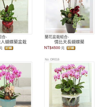
合-
蘭花盆栽組合-
佳人蝴蝶蘭盆栽
情比天長蝴蝶蘭
NT$4500
元
元
No. OR016