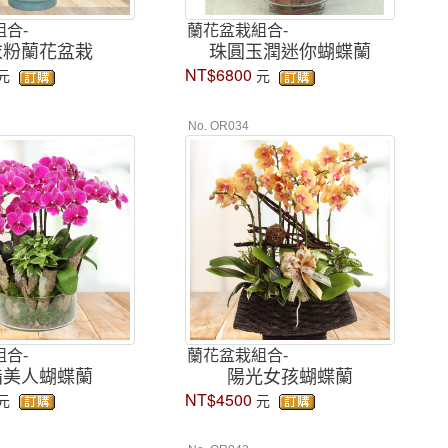
合-
蘭花盆栽組合-
衣粉蘭花盆栽
珠圓玉潤迷你蝴蝶蘭
NT$6800
元
元
No. OR034
合-
蘭花盆栽組合-
脂美人蝴蝶蘭
陽光女孩蝴蝶蘭
NT$4500
元
元