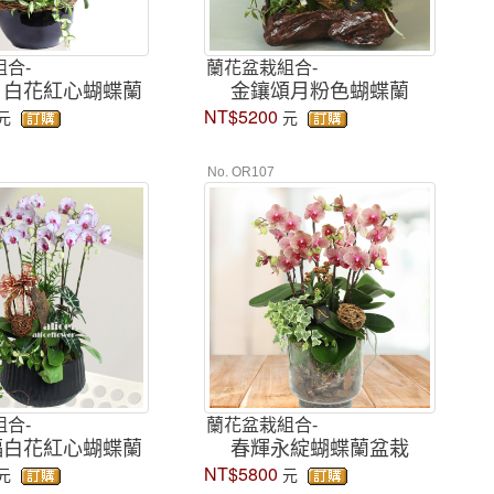
合-
蘭花盆栽組合-
月白花紅心蝴蝶蘭
金鑲頌月粉色蝴蝶蘭
NT$5200
元
元
No. OR107
合-
蘭花盆栽組合-
福白花紅心蝴蝶蘭
春輝永綻蝴蝶蘭盆栽
NT$5800
元
元