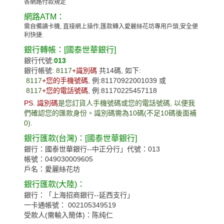
各網路付款規定
網路ATM：
需自備讀卡機, 直接網上操作,匯款轉入愛麗絲花坊專用戶頭,安全便
利快捷.
銀行轉帳：[國泰世華銀行]
銀行代號:
013
銀行帳號:
8117
+識別碼
共14碼, 如下:
8117
+您的手機號碼
, 例:81170922001039 或
8117
+您的電話號碼
, 例:81170225457118
PS. 識別碼
是您訂貨人手機號碼或您的電話號碼, 以便我
們確認您的匯款身份。識別碼需為10碼(不足10碼後面補
0).
銀行匯款(台灣)：[國泰世華銀行]
銀行：國泰世華銀行--中正分行」代號：013
帳號：049030009605
戶名：愛麗絲花坊
銀行匯款(大陸)：
銀行：「上海招商銀行--延西支行」
一卡通帳號： 002105349519
受款人(需輸入簡体)：
陈纯仁