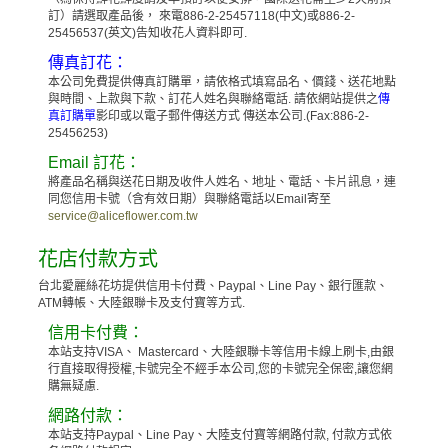
訂）請選取產品後， 來電886-2-25457118(中文)或886-2-
25456537(英文)告知收花人資料即可.
傳真訂花：
本公司免費提供傳真訂購單，請依格式填寫品名、價錢、送花地點
與時間、上款與下款、訂花人姓名與聯絡電話. 請依網站提供之
傳
真訂購單
影印或以電子郵件傳送方式 傳送本公司.(Fax:886-2-
25456253)
Email 訂花：
將產品名稱與送花日期及收件人姓名、地址、電話、卡片訊息，連
同您信用卡號（含有效日期）與聯絡電話以Email寄至
service@aliceflower.com.tw
花店付款方式
台北愛麗絲花坊提供信用卡付費、Paypal、Line Pay、銀行匯款、
ATM轉帳、大陸銀聯卡及支付寶等方式.
信用卡付費：
本站支持VISA、 Mastercard、大陸銀聯卡等信用卡線上刷卡,由銀
行直接取得授權,卡號完全不經手本公司,您的卡號完全保密,讓您網
購無疑慮.
網路付款：
本站支持Paypal、Line Pay、大陸支付寶等網路付款, 付款方式依