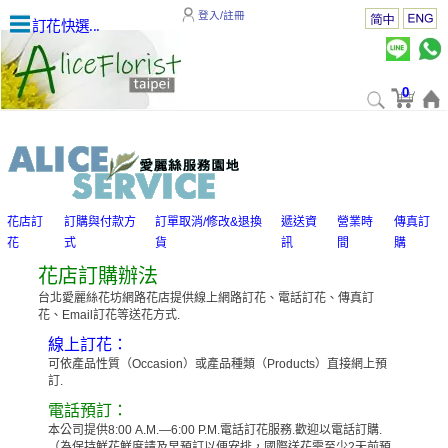
登入/註冊
訂花快選...
0
花店訂
訂購與付款方
訂單取消/修改&退換
遞送資
營業時
傳真訂
花
式
貨
訊
間
購
花店訂購辦法
台北愛麗絲花坊網路花店提供線上網路訂花、電話訂花、傳真訂
花、Email訂花等送花方式.
線上訂花：
可依產品性質（Occasion）或產品種類（Products）直接網上預
訂.
電話預訂：
本公司提供8:00 A.M.—6:00 P.M.電話訂花服務.歡迎以電話訂購.
（為保持鮮花鮮度請及早預訂以便安排，國際送花需至少2天前預