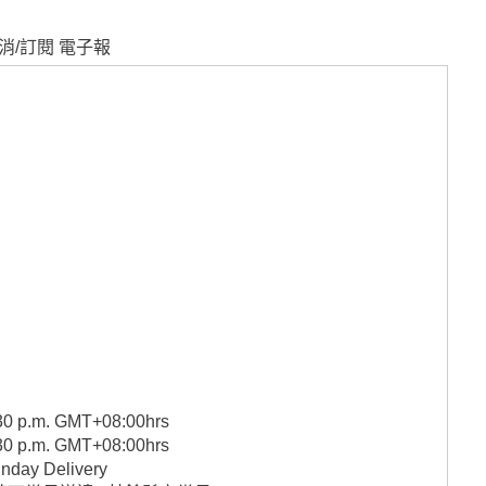
消/訂閱 電子報
2:30 p.m. GMT+08:00hrs
2:30 p.m. GMT+08:00hrs
unday Delivery