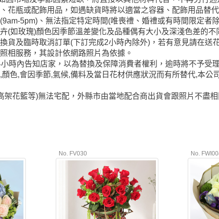
籃、花瓶或配飾用品，如遇缺貨時將以適當之容器、配飾用品替
9am-5pm)、無法指定特定時間(唯喪禮、婚禮或有時間限定
卉(如玫瑰)顏色因季節溫差變化及品種偶有大小及深淺色差的
換貨及臨時取消訂單(下訂完成2小時內除外)，若有意見請在送花
供照相服務，其設計依網路照片為依據。
4小時內告知店家，以為替換及保障消費者權利，逾時將不予受
,顏色,會因季節,氣候,備料及當日花材供應狀況而有所替代,本公
/高架花籃等)無法宅配，外縣市由當地配合商出貨會跟照片不盡
No. FV030
No. FWI00