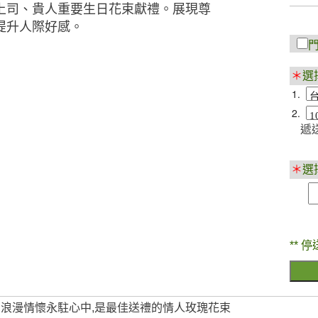
上司、貴人重要生日花束獻禮。展現尊
提升人際好感。
＊
選
1.
2.
遞送
＊
選
** 停
,浪漫情懷永駐心中,是最佳送禮的情人玫瑰花束