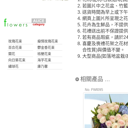
2.
若圖片中之花盆、竹
3.
送貨時間為早上或下午(
4.
網頁上圖片所呈現之花
5.
花卉為生鮮品，不提供
6.
花禮送出前不保證提
7.
若有商品瑕疵，請於2
玫瑰花束
癡情玫瑰花束
8.
喜慶及喪禮花架之花材
百合花束
鬱金香花束
合性質)與價值不變。
蘭花
桔梗花束
9.
大型商品(如落地盆栽
向日葵花束
海芋花束
繡球花
康乃馨
相關產品 ...
No. FWI095