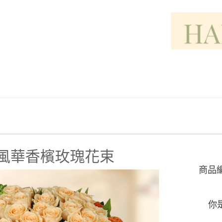
風華香檳玫瑰花束
商品
你