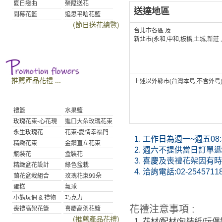
夏日戀曲
榮陞送花
送達地區
開幕花籃
追思弔唁花籃
(節日送花總覽)
台北市各區 及
新北市(永和,中和,板橋,土城,新莊 
推薦產品花禮 ...
上述以外縣市(台灣本島,不含外島
禮籃
水果籃
玫瑰花束-心花現
進口大朵玫瑰花束
永生玫瑰花
花束-愛情幸福門
1.
工作日為週一~週五08:30
精緻花束
金鑽直立花束
2.
週六不提供當日訂單遞送
瓶裝花
盒裝花
3.
喜慶及喪禮花架因有時
精緻盆花設計
綠色盆栽
4.
洽詢電話:02-2545711
蘭花盆栽組合
玫瑰花束99朵
蛋糕
氣球
小熊玩偶 & 禮物
巧克力
花禮注意事項 :
喪禮高架花籃
喜慶高架花籃
(推薦產品花禮)
1.
花材/配材/包裝紙/