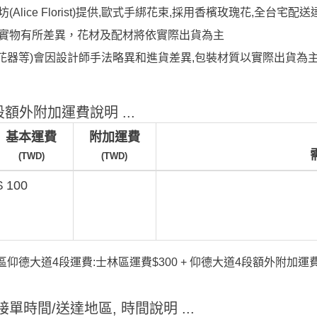
Alice Florist)提供,歐式手綁花束,採用香檳玫瑰花,全台宅配送達
與實物有所差異，花材及配材將依實際出貨為主
帶/花器等)會因設計師手法略異和進貨差異,包裝材質以實際出貨為
額外附加運費說明 ...
基本運費
附加運費
(TWD)
(TWD)
$ 100
仰德大道4段運費:士林區運費$300 + 仰德大道4段額外附加運費$
單時間/送達地區, 時間說明 ...