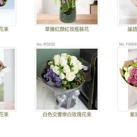
花束
翠擁紅顏紅玫瓶裝花
謐
No. RS032
No. FWI08
花束
白色交響樂白玫瑰花束
紫