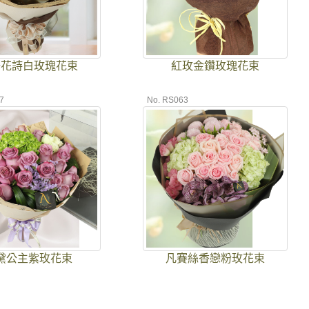
語花詩白玫瑰花束
紅玫金鑽玫瑰花束
7
No. RS063
黛公主紫玫花束
凡賽絲香戀粉玫花束