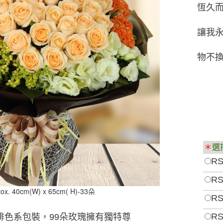
恆久
讓我
物不
＊
選
RS
RS
rox. 40cm(W) x 65cm( H)-33朵
RS
RS
啡色系包裝，99朵玫瑰擁有獨特尊