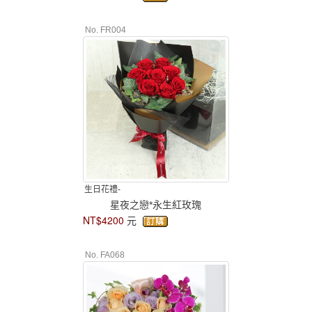
No. FR004
生日花禮-
星夜之戀*永生紅玫瑰
NT$4200
元
No. FA068