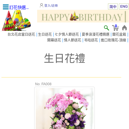
登入/註冊
訂花快選...
0
|
|
|
|
|
台北花店當日送花
生日送花
七夕情人節送花
夏季浪漫花禮精選
蘭花盆栽
|
|
|
|
開幕送花
情人節送花
弔唁送花
進口玫瑰花-頂級
生日花禮
No. FA008