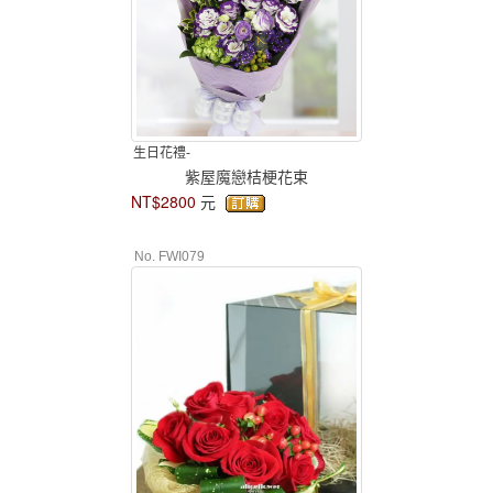
生日花禮-
紫屋魔戀桔梗花束
NT$2800
元
No. FWI079