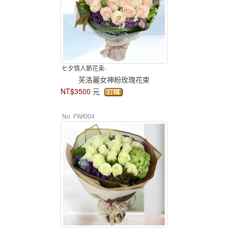
七夕情人節花束-
芙洛麗女神粉玫瑰花束
NT$3500
元
No. FWI004