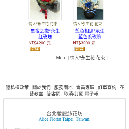
情人*永生花 花束-
情人*永生花 花束-
星夜之戀*永生
藍色相思*永生
紅玫瑰
藍色系玫瑰
NT$4200
元
NT$3200
元
...
More [ 情人*永生花 花束 ]
隱私權政策
關於我們
服務園地
會員專區
訂單查詢
花
藝教室
答客問
取消/訂閱 電子報
台北愛麗絲花坊
Alice Florist Taipei, Taiwan.