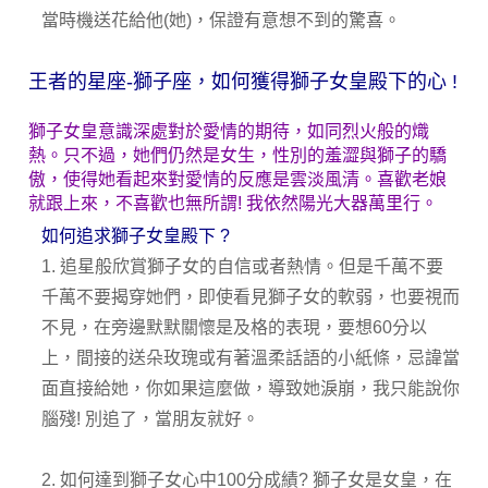
當時機送花給他(她)，保證有意想不到的驚喜。
王者的星座-獅子座，如何獲得獅子女皇殿下的心 !
獅子女皇意識深處對於愛情的期待，如同烈火般的熾
熱。只不過，她們仍然是女生，性別的羞澀與獅子的驕
傲，使得她看起來對愛情的反應是雲淡風清。喜歡老娘
就跟上來，不喜歡也無所謂! 我依然陽光大器萬里行。
如何追求獅子女皇殿下 ?
1. 追星般欣賞獅子女的自信或者熱情。但是千萬不要
千萬不要揭穿她們，即使看見獅子女的軟弱，也要視而
不見，在旁邊默默關懷是及格的表現，要想60分以
上，間接的送朵玫瑰或有著溫柔話語的小紙條，忌諱當
面直接給她，你如果這麼做，導致她淚崩，我只能說你
腦殘! 別追了，當朋友就好。
2. 如何達到獅子女心中100分成績? 獅子女是女皇，在