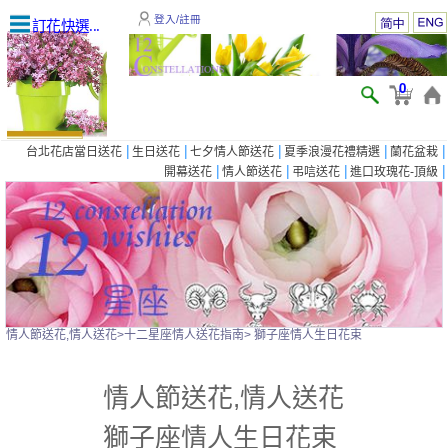
登入/註冊
訂花快選...
0
|
|
|
|
|
台北花店當日送花
生日送花
七夕情人節送花
夏季浪漫花禮精選
蘭花盆栽
|
|
|
|
開幕送花
情人節送花
弔唁送花
進口玫瑰花-頂級
情人節送花,情人送花
>
十二星座情人送花指南
> 獅子座情人生日花束
情人節送花,情人送花
獅子座情人生日花束