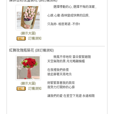
(詳訂購須知)
選擇悸動的心, 選擇不悔的深藏 ,
心跳 心動 森林變成快樂的囚房,
只為妳- 相思寄語 -不停!!
(顯示大圖)
訂購須知
紅舞玫瑰瓶裝花
(詳訂購須知)
微風不停地吹 雲朵緊緊跟隨
天空無限的黑 月光略顯嫵媚
在夜裡我們依偎
彼此聊著天南地北
(顯示大圖)
妳緊緊靠著我的肩背
我努力打開妳的心扉
訂購須知
讓我們的愛 在星空下見證 永遠相隨