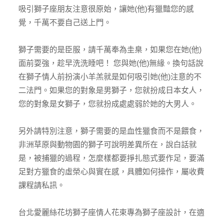
吸引獅子座朋友注意很原始，讓她(他)有獵豔您的感
覺，千萬不要自己送上門。
獅子需要的是臣服，請千萬奉為圭臬，如果您在她(他)
面前耍強，趁早洗洗睡吧！ 您與她(他)無緣。換句話說
在獅子情人前扮演小羊羔就是如何吸引她(他)注意的不
二法門。如果您的對象是男獅子，您就扮成日本女人，
您的對象是女獅子，您就扮成處處弱於她的大男人。
另外請特別注意，獅子需要的是血性獵食而不是餵食，
非洲草原與動物園的獅子可說明差異所在，說白話就
是，被捕獵的過程，怎麼樣都要掙扎態式要作足，要滿
足對方獵食的虛榮心與實在感，具體如何操作，屬收費
課程請私訊。
台北愛麗絲花坊獅子座情人花束專為獅子座設計，在適