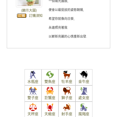
一但陽光露臉,
(顯示大圖)
便會以最挺拔的姿態朝陽,
訂購須知
希望你就像向日葵,
永遠照亮著我
以嶄新亮麗的心情重新出發.
水瓶座
雙魚座
牡羊座
金牛座
雙子座
巨蟹座
獅子座
處女座
天秤座
天蠍座
射手座
魔羯座