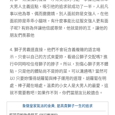
大男人主義這點，吸引他的追求就成功了一半，人前凡
事以他為尊、偶而撒撒嬌，別人面前妳是女強人，在他
面前妳是乖乖小貓咪，有什麼事能比征服女強人更有面
子呢? 有妳為伴讓他倍感尊榮，他就是妳的王，讓他的
朋友們羨慕他
4. 獅子男霸道直接，他們不會玩含義複雜的語言暗
示，只會以自己的方式來愛妳，看過公獅子交配嗎? 進
行中同時咬住母獅子的脖子。所以，別傷心獅子男不體
貼，只是他的體貼尚不是妳的菜。可以溝通嗎? 當然可
以! 只要妳懂得胡蘿蔔與棒子運用的道理，胡蘿蔔在明
處、棒子藏在暗處。溫柔的小女人是大男人的最愛，這
就不需要教吧 ! 如果作不到，你們當朋友比較適合。
象徵皇家氣派的金黃, 是高貴獅子一生的追求
蘇菲亞粉玫盒裝花