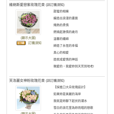
維納斯愛戀紫玫瑰花束
(詳訂購須知)
甜蜜的相擁
編造出浪漫的畫面
熾熱的柔情
燃燒起激情的歲月
(顯示大圖)
溫馨的纏綿
訂購須知
締造了永恆的幸福
真心的相愛
造就成愛情的神話
親愛的，我愛妳到天荒到地老!
芙洛麗女神粉玫瑰花束
(詳訂購須知)
【採進口大朵玫瑰設計】
如果妳是美麗的海岸
我就是妳腳下起伏的潮水
雪白的浪花里為妳而唱的戀歌
(顯示大圖)