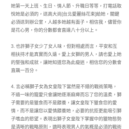
她第一天上班、生日、情人節、升職日等等，打電話取
悅她是必須的，送高大尚[台北愛麗絲花束]給她，關鍵
必須送到辦公室，人越多她越有面子。相信我，儘管你
是花心男，你的分數都會直達八十分以上。
3. 也許獅子女少了女人味，但對相處而言，平安和互
相扶持才能真實而久遠。愛上女獅的男人，請也愛上她
的堅強和成就，讓她知道您為此癡迷，相信您的分數會
直飆一百分。
4. 言必稱獅子女為女皇陛下當然是不錯的戰術策略，
不過一味的寵愛只會讓她逐漸麻痺而忘了您的溫柔，獅
子需要的是獵食而不是餵養，讓女皇陛下獵食您的愛
情，而不是讓您以愛情餵養她，必要的抗拒更能吸引獅
子嗜血的慾望。表現出獅子女皇陛下掌握中的獵物態勢
是清晰的戰略原則，適時表現男人的氣概是必須的戰術