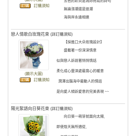
五色的彩貝是為妳而寫的詩句
訂購須知
無論漲潮還是退潮
海與岸永遠相連
戀人情歌白玫瑰花束
(詳訂購須知)
【採進口大朵玫瑰設計】
盛載著一份深深情意
似與戀人訴說著悄悄情話
柔化成心靈深處最窩心的暖意
(顯示大圖)
訂購須知
潤澤出腦海中最動人的情話
是向愛人傾訴愛意的完美表現 ~~
陽光絮語向日葵花束
(詳訂購須知)
向日葵一萌芽就面向太陽,
即使陰天無所適從,