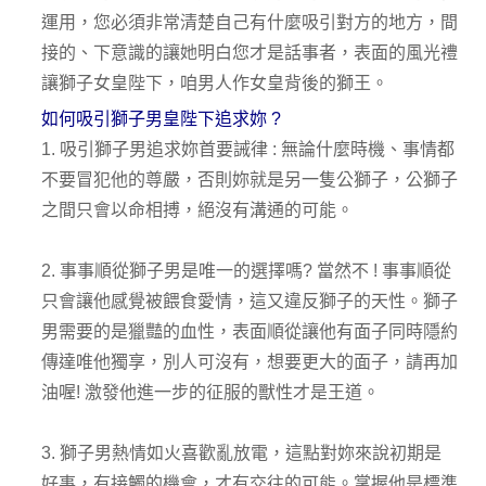
運用，您必須非常清楚自己有什麼吸引對方的地方，間
接的、下意識的讓她明白您才是話事者，表面的風光禮
讓獅子女皇陛下，咱男人作女皇背後的獅王。
如何吸引獅子男皇陛下追求妳 ?
1. 吸引獅子男追求妳首要誡律 : 無論什麼時機、事情都
不要冒犯他的尊嚴，否則妳就是另一隻公獅子，公獅子
之間只會以命相搏，絕沒有溝通的可能。
2. 事事順從獅子男是唯一的選擇嗎? 當然不 ! 事事順從
只會讓他感覺被餵食愛情，這又違反獅子的天性。獅子
男需要的是獵豔的血性，表面順從讓他有面子同時隱約
傳達唯他獨享，別人可沒有，想要更大的面子，請再加
油喔! 激發他進一步的征服的獸性才是王道。
3. 獅子男熱情如火喜歡亂放電，這點對妳來說初期是
好事，有接觸的機會，才有交往的可能。掌握他是標準