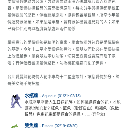
愛情沒有絕對與必須，與對象面對生活的挑戰及心靈的互諒包
容，是愛情抉擇智慧的最高指導原則，每次分手與擇偶都是校正
愛情觀念的歷程，停看聽是原則，協調包容是智慧。所幸今年愛
情運勢很溫暖，如果您是單身，會有很多機會遇見對的人；如果
已有伴侶則需以極度智慧處理兩性關係。
掌握豐沛的愛情運勢是聰明的贏家，學會協調與包容是愛情精進
的基礎，今年十二星座愛情運勢豐沛，請朋友們務必在愛情抉擇
上放慢腳步，單身朋友寧缺勿濫，切莫因寂寞或貪玩而陷了泥
沼；有伴侶者審思愛情路程，勿為桃花煙霧而亂了步調。
台北愛麗絲花坊情人花束專為十二星座設計，讓您愛情加分，帥
哥美女請千萬把握。
水瓶座
-
Aquarius (01/21~02/18)
水瓶座星座情人生日送花時，如何挑選適合的花，才能
讓她(他)心動? 紅色、藍色（愛好自由）和褐色（象徵
智慧）色系花束都是適合的選擇。, ...
(詳全文)
雙魚座
-
Pisces (02/19~03/20)