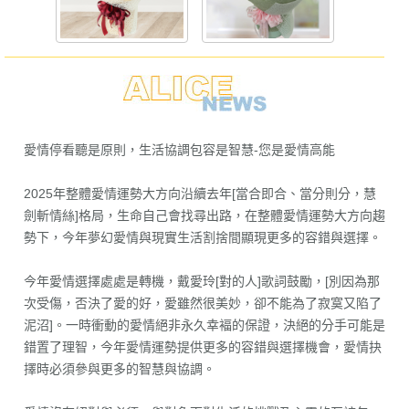
愛情停看聽是原則，生活協調包容是智慧-您是愛情高能
2025年整體愛情運勢大方向沿續去年[當合即合、當分則分，慧
劍斬情絲]格局，生命自己會找尋出路，在整體愛情運勢大方向趨
勢下，今年夢幻愛情與現實生活割捨間顯現更多的容錯與選擇。
今年愛情選擇處處是轉機，戴愛玲[對的人]歌詞鼓勵，[別因為那
次受傷，否決了愛的好，愛雖然很美妙，卻不能為了寂寞又陷了
泥沼]。一時衝動的愛情絕非永久幸褔的保證，決絕的分手可能是
錯置了理智，今年愛情運勢提供更多的容錯與選擇機會，愛情抉
擇時必須參與更多的智慧與協調。