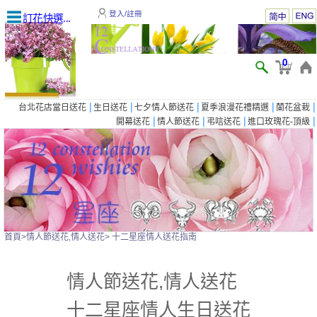
登入/註冊
訂花快選...
0
|
|
|
|
|
台北花店當日送花
生日送花
七夕情人節送花
夏季浪漫花禮精選
蘭花盆栽
|
|
|
|
開幕送花
情人節送花
弔唁送花
進口玫瑰花-頂級
首頁
>
情人節送花,情人送花
> 十二星座情人送花指南
情人節送花,情人送花
十二星座情人生日送花