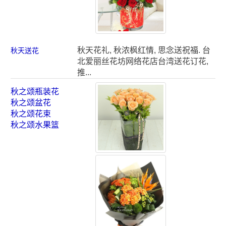
秋天花礼, 秋浓枫红情, 思念送祝福. 台
秋天送花
北爱丽丝花坊网络花店台湾送花订花,
推...
秋之颂瓶装花
秋之颂盆花
秋之颂花束
秋之颂水果篮