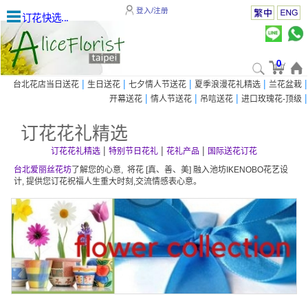
登入/注册
订花快选...
0
|
|
|
|
|
台北花店当日送花
生日送花
七夕情人节送花
夏季浪漫花礼精选
兰花盆栽
|
|
|
|
开幕送花
情人节送花
吊唁送花
进口玫瑰花-顶级
订花花礼精选
|
|
|
订花花礼精选
特别节日花礼
花礼产品
国际送花订花
台北爱丽丝花坊
了解您的心意, 将花 [真、善、美] 融入池坊IKENOBO花艺设
计, 提供您订花祝福人生重大时刻,交流情感表心意。