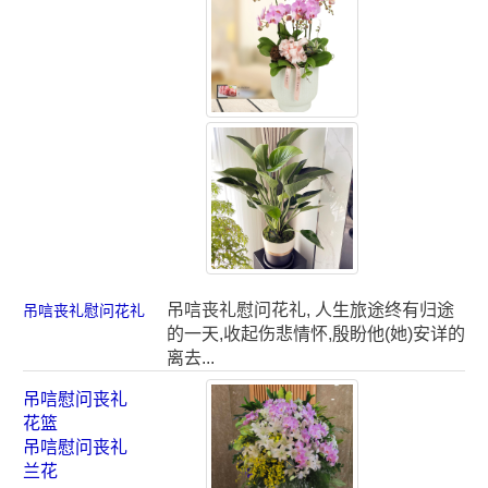
吊唁丧礼慰问花礼, 人生旅途终有归途
吊唁丧礼慰问花礼
的一天,收起伤悲情怀,殷盼他(她)安详的
离去...
吊唁慰问丧礼
花篮
吊唁慰问丧礼
兰花