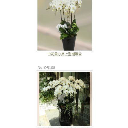
白花黄心桌上型蝴蝶兰
No. OR108