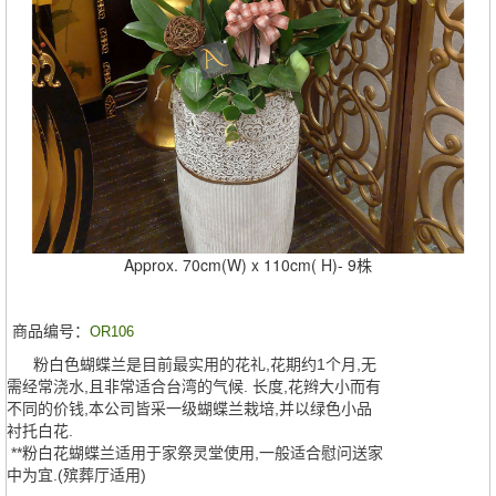
Approx. 70cm(W) x 110cm( H)- 9株
商品编号：
OR106
粉白色蝴蝶兰是目前最实用的花礼,花期约1个月,无
需经常浇水,且非常适合台湾的气候. 长度,花辫大小而有
不同的价钱,本公司皆采一级蝴蝶兰栽培,并以绿色小品
衬托白花.
**粉白花蝴蝶兰适用于家祭灵堂使用,一般适合慰问送家
中为宜.(殡葬厅适用)