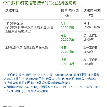
今日(周日)订花送花 接单时间/送达地区说明 ...
送达地区
接单时间(周
送达时间(周
一~五)
一~六)
台北市各区 及
今日
当日
新北市(永和,中和,板桥,土城,新庄 ,三重,
00:00以前
13:00~18:00
五股,芦洲,新店,汐止)
今日
次一工作日
00:00以后
18:00前
上述以外地区(台湾本岛,不含外岛)
今日
次一工作日
00:00以前
18:00前
今日
次二工作日
00:00以后
18:00前
1.
工作日为周一~周五08:30~18:00. 周六08:30~12:30, 周日不提供递送服务.
2.
周六不提供当日订单递送服务, 若需周六当日订单送花, 请事先电话联络.
3.
喜庆及丧礼花架因有时间要求均需以电话再行确认.
4.
洽询电话:02-25457118, 电话服务时间周一~周五 8:30~18:00 /周六 8:30-
12:30 /周日(无), 急单请来电洽询.