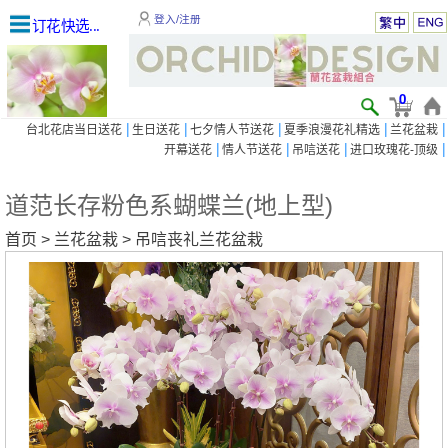
登入/注册
订花快选...
0
|
|
|
|
|
台北花店当日送花
生日送花
七夕情人节送花
夏季浪漫花礼精选
兰花盆栽
|
|
|
|
开幕送花
情人节送花
吊唁送花
进口玫瑰花-顶级
道范长存粉色系蝴蝶兰(地上型)
首页
>
兰花盆栽
>
吊唁丧礼兰花盆栽