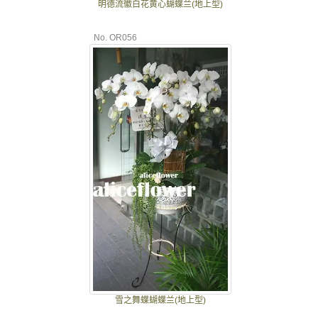
明德流徽白花黄心蝴蝶兰(地上型)
No. OR056
雪之舞蝶蝴蝶兰(地上型)