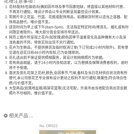
花禮注意事項 :
1.
花材/配材/包装纸/玩偶如因市场及季节因素短缺，将直接以其他材料代替，
不再另行通知，唯设计师会以专业判断呈现最佳设计效果。
2.
若图片中之花盆、竹篮、花瓶或配饰用品，如遇缺货时将以适当之容器、配
饰用品替代，唯价值不变。
3.
送货时间为早上或下午(9am-5pm)、无法指定特定时间(唯丧礼、婚礼或有时
间限定者除外)、唯大部分皆会安排尽早送达。
4.
网页上图片所呈现之花卉(如玫瑰)颜色因季节温差变化及品种偶有大小及深
浅色差的不同，将依实际出货不另行通知。
5.
花卉为生鲜品，不提供换货及临时取消订单(下订完成2小时内除外)，若有意
见请在送花日前48小时内告知,已为处理原则。
6.
花礼送出前不保证提供照相服务，其设计依网络照片为依据。
7.
若有商品瑕疵，请于24小时内告知店家，以为替换及保障消费者权利，逾时
将不予受理。
8.
喜庆及丧礼花架之花材,颜色,会因季节,气候,备料及当日花材供应状况而有所
替代,本公司依花艺专业保有设计更动之权利不另行通知,唯属性(符合场合性
质)与价值不变。
9.
大型商品(如落地盆栽/高架花篮等)无法宅配，外县市由当地配合商出货会跟
照片不尽相同，惟价值不变。
相关产品 ...
No. OR022