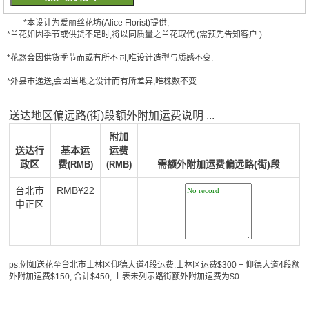
*本设计为爱丽丝花坊(Alice Florist)提供,
*兰花如因季节或供货不足时,将以同质量之兰花取代.(需预先告知客户.)
*花器会因供货季节而或有所不同,唯设计造型与质感不变.
*外县市递送,会因当地之设计而有所差异,唯株数不变
送达地区偏远路(街)段额外附加运费说明 ...
附加
送达行
基本运
运费
政区
费
需额外附加运费偏远路(街)段
(RMB)
(RMB)
台北市
RMB¥22
中正区
ps.例如送花至台北市士林区仰德大道4段运费:士林区运费$300 + 仰德大道4段额
外附加运费$150, 合计$450, 上表未列示路街额外附加运费为$0