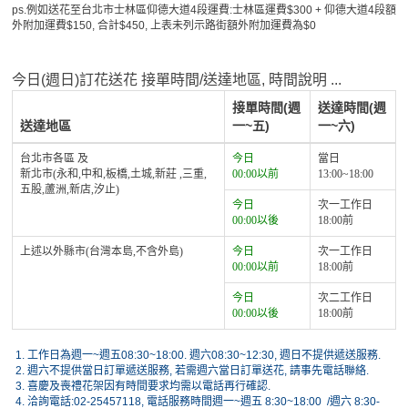
ps.例如送花至台北市士林區仰德大道4段運費:士林區運費$300 + 仰德大道4段額
外附加運費$150, 合計$450, 上表未列示路街額外附加運費為$0
今日(週日)訂花送花 接單時間/送達地區, 時間說明 ...
接單時間(週
送達時間(週
送達地區
一~五)
一~六)
台北市各區 及
今日
當日
新北市(永和,中和,板橋,土城,新莊 ,三重,
00:00以前
13:00~18:00
五股,蘆洲,新店,汐止)
今日
次一工作日
00:00以後
18:00前
上述以外縣市(台灣本島,不含外島)
今日
次一工作日
00:00以前
18:00前
今日
次二工作日
00:00以後
18:00前
1.
工作日為週一~週五08:30~18:00. 週六08:30~12:30, 週日不提供遞送服務.
2.
週六不提供當日訂單遞送服務, 若需週六當日訂單送花, 請事先電話聯絡.
3.
喜慶及喪禮花架因有時間要求均需以電話再行確認.
4.
洽詢電話:02-25457118, 電話服務時間週一~週五 8:30~18:00 /週六 8:30-