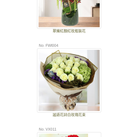
翠擁紅顏紅玫瓶裝花
No. FWI004
謐語花詩白玫瑰花束
No. VX011