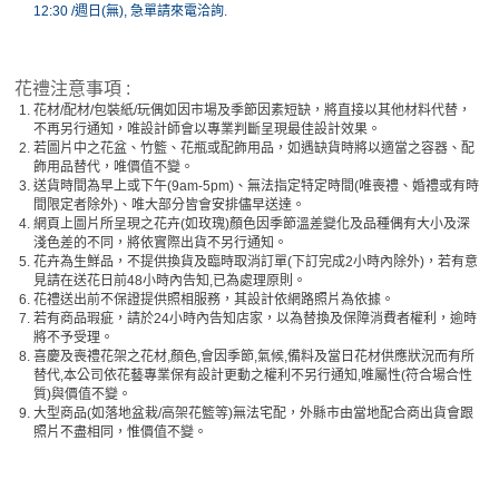
12:30 /週日(無), 急單請來電洽詢.
花禮注意事項 :
1.
花材/配材/包裝紙/玩偶如因市場及季節因素短缺，將直接以其他材料代替，
不再另行通知，唯設計師會以專業判斷呈現最佳設計效果。
2.
若圖片中之花盆、竹籃、花瓶或配飾用品，如遇缺貨時將以適當之容器、配
飾用品替代，唯價值不變。
3.
送貨時間為早上或下午(9am-5pm)、無法指定特定時間(唯喪禮、婚禮或有時
間限定者除外)、唯大部分皆會安排儘早送達。
4.
網頁上圖片所呈現之花卉(如玫瑰)顏色因季節溫差變化及品種偶有大小及深
淺色差的不同，將依實際出貨不另行通知。
5.
花卉為生鮮品，不提供換貨及臨時取消訂單(下訂完成2小時內除外)，若有意
見請在送花日前48小時內告知,已為處理原則。
6.
花禮送出前不保證提供照相服務，其設計依網路照片為依據。
7.
若有商品瑕疵，請於24小時內告知店家，以為替換及保障消費者權利，逾時
將不予受理。
8.
喜慶及喪禮花架之花材,顏色,會因季節,氣候,備料及當日花材供應狀況而有所
替代,本公司依花藝專業保有設計更動之權利不另行通知,唯屬性(符合場合性
質)與價值不變。
9.
大型商品(如落地盆栽/高架花籃等)無法宅配，外縣市由當地配合商出貨會跟
照片不盡相同，惟價值不變。