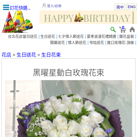
登入/註冊
訂花快選...
0
|
|
|
|
|
台北花店當日送花
生日送花
七夕情人節送花
夏季浪漫花禮精選
蘭花盆栽
|
|
|
|
開幕送花
情人節送花
弔唁送花
進口玫瑰花-頂級
花店
>
生日送花
>
生日花束
黑曜星動白玫瑰花束