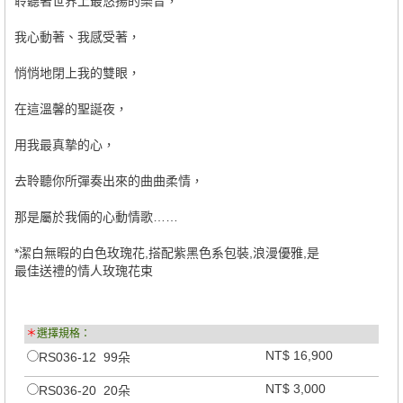
聆聽著世界上最悠揚的樂音，
我心動著、我感受著，
悄悄地閉上我的雙眼，
在這溫馨的聖誕夜，
用我最真摯的心，
去聆聽你所彈奏出來的曲曲柔情，
那是屬於我倆的心動情歌……
*潔白無暇的白色玫瑰花,搭配紫黑色系包裝,浪漫優雅,是
最佳送禮的情人玫瑰花束
＊
選擇規格：
NT$ 16,900
RS036-12 99朵
NT$ 3,000
RS036-20 20朵