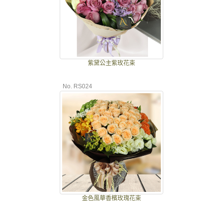
紫黛公主紫玫花束
No. RS024
金色風華香檳玫瑰花束