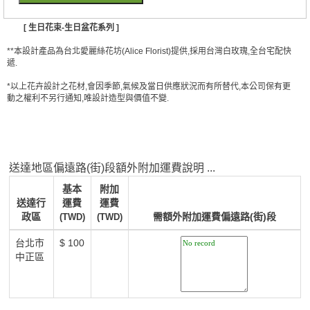
[ 生日花束-生日盆花系列 ]
**本設計產品為台北愛麗絲花坊(Alice Florist)提供,採用台灣白玫瑰,全台宅配快
遞.
*以上花卉設計之花材,會因季節,氣候及當日供應狀況而有所替代,本公司保有更
動之權利不另行通知,唯設計造型與價值不變.
送達地區偏遠路(街)段額外附加運費說明 ...
基本
附加
送達行
運費
運費
政區
需額外附加運費偏遠路(街)段
(TWD)
(TWD)
台北市
$ 100
中正區