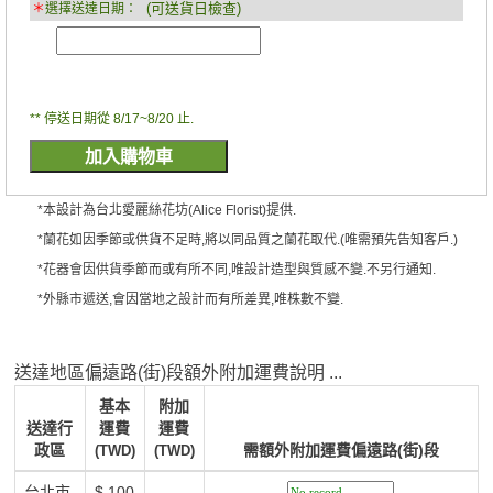
(可送貨日檢查)
＊
選擇送達日期：
** 停送日期從 8/17~8/20 止.
*本設計為台北愛麗絲花坊(Alice Florist)提供.
*蘭花如因季節或供貨不足時,將以同品質之蘭花取代.(唯需預先告知客戶.)
*花器會因供貨季節而或有所不同,唯設計造型與質感不變.不另行通知.
*外縣市遞送,會因當地之設計而有所差異,唯株數不變.
送達地區偏遠路(街)段額外附加運費說明 ...
基本
附加
送達行
運費
運費
政區
需額外附加運費偏遠路(街)段
(TWD)
(TWD)
台北市
$ 100