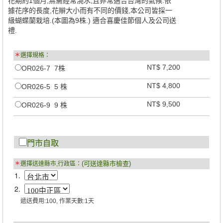
花期約1個月,無需經常澆水,且非常適合台灣的氣候.依
據花序的長度,花辮大小而有不同的價錢,本公司皆採一
級蝴蝶蘭栽培.(本圖為9株.) 適合喜慶佳節個人及公司送
禮.
＊
選擇規格：
NT$ 7,200
OR026-7 7株
NT$ 4,800
OR026-5 5 株
NT$ 9,500
OR026-9 9 株
門市自取
(可送達縣市檢查)
＊
選擇送達縣市,行政區：
1.
2.
遞送費用:100, 作業天數:1天