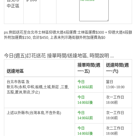
中正區
ps.例如送花至台北市士林區仰德大道4段運費:士林區運費$300 + 仰德大道4段額
外附加運費$150, 合計$450, 上表未列示路街額外附加運費為$0
今日(週五)訂花送花 接單時間/送達地區, 時間說明 ...
接單時間(週
送達時間(週
送達地區
一~五)
一~六)
台北市各區 及
今日
當日
新北市(永和,中和,板橋,土城,新莊 ,三重,
14:00以前
13:00~18:00
五股,蘆洲,新店,汐止)
今日
次一工作日
14:00以後
18:00前
上述以外縣市(台灣本島,不含外島)
今日
次一工作日
14:00以前
18:00前
今日
次二工作日
14:00以後
18:00前