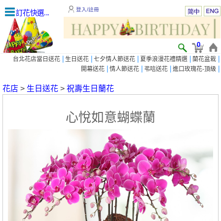
登入/註冊
訂花快選...
0
|
|
|
|
|
台北花店當日送花
生日送花
七夕情人節送花
夏季浪漫花禮精選
蘭花盆栽
|
|
|
|
開幕送花
情人節送花
弔唁送花
進口玫瑰花-頂級
花店
>
生日送花
>
祝壽生日蘭花
心悅如意蝴蝶蘭