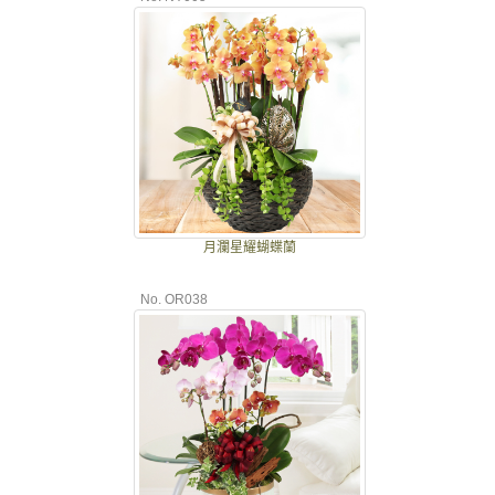
月瀾星耀蝴蝶蘭
No. OR038