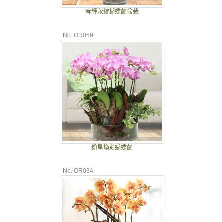
春輝永綻蝴蝶蘭盆栽
No. OR059
粉星煥彩蝴蝶蘭
No. OR034