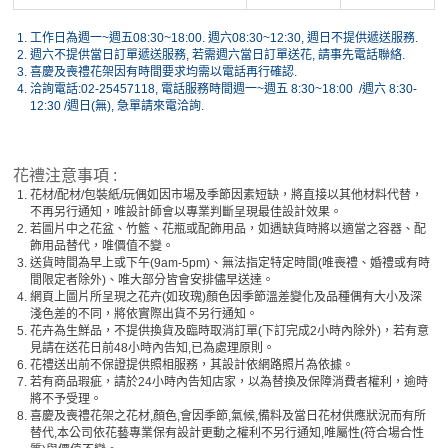
1.
工作日為週一~週五08:30~18:00. 週六08:30~12:30, 週日不提供遞送服務.
2.
週六不提供當日訂單遞送服務, 若需週六當日訂單送花, 請事先電話聯絡.
3.
喜慶及喪禮花架因有時間要求均需以電話再行確認.
4.
洽詢電話:02-25457118, 電話服務時間週一~週五 8:30~18:00 /週六 8:30-
12:30 /週日(無), 急單請來電洽詢.
花禮注意事項 :
1.
花材/配材/包裝紙/玩偶如因市場及季節因素短缺，將直接以其他材料代替，
不再另行通知，唯設計師會以專業判斷呈現最佳設計效果。
2.
若圖片中之花盆、竹籃、花瓶或配飾用品，如遇缺貨時將以適當之容器、配
飾用品替代，唯價值不變。
3.
送貨時間為早上或下午(9am-5pm)、無法指定特定時間(唯喪禮、婚禮或有時
間限定者除外)、唯大部分皆會安排儘早送達。
4.
網頁上圖片所呈現之花卉(如玫瑰)顏色因季節溫差變化及品種偶有大小及深
淺色差的不同，將依實際出貨不另行通知。
5.
花卉為生鮮品，不提供換貨及臨時取消訂單(下訂完成2小時內除外)，若有意
見請在送花日前48小時內告知,已為處理原則。
6.
花禮送出前不保證提供照相服務，其設計依網路照片為依據。
7.
若有商品瑕疵，請於24小時內告知店家，以為替換及保障消費者權利，逾時
將不予受理。
8.
喜慶及喪禮花架之花材,顏色,會因季節,氣候,備料及當日花材供應狀況而有所
替代,本公司依花藝專業保有設計更動之權利不另行通知,唯屬性(符合場合性