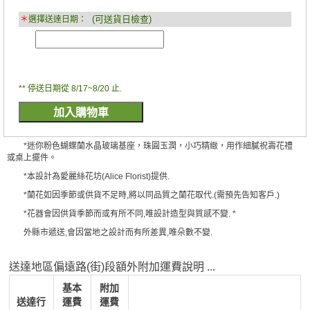
(可送貨日檢查)
＊
選擇送達日期：
** 停送日期從 8/17~8/20 止.
*迷你粉色蝴蝶蘭水晶玻璃基座，珠圓玉潤，小巧精緻，用作細膩祝壽花禮
或桌上擺件。
*本設計為愛麗絲花坊(Alice Florist)提供.
*蘭花如因季節或供貨不足時,將以同品質之蘭花取代.(需預先告知客戶.)
*花器會因供貨季節而或有所不同,唯設計造型與質感不變. *
外縣市遞送,會因當地之設計而有所差異,唯朵數不變.
送達地區偏遠路(街)段額外附加運費說明 ...
基本
附加
送達行
運費
運費