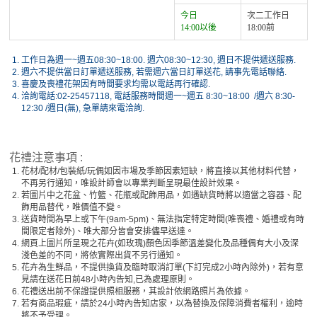
今日
次二工作日
14:00以後
18:00前
1.
工作日為週一~週五08:30~18:00. 週六08:30~12:30, 週日不提供遞送服務.
2.
週六不提供當日訂單遞送服務, 若需週六當日訂單送花, 請事先電話聯絡.
3.
喜慶及喪禮花架因有時間要求均需以電話再行確認.
4.
洽詢電話:02-25457118, 電話服務時間週一~週五 8:30~18:00 /週六 8:30-
12:30 /週日(無), 急單請來電洽詢.
花禮注意事項 :
1.
花材/配材/包裝紙/玩偶如因市場及季節因素短缺，將直接以其他材料代替，
不再另行通知，唯設計師會以專業判斷呈現最佳設計效果。
2.
若圖片中之花盆、竹籃、花瓶或配飾用品，如遇缺貨時將以適當之容器、配
飾用品替代，唯價值不變。
3.
送貨時間為早上或下午(9am-5pm)、無法指定特定時間(唯喪禮、婚禮或有時
間限定者除外)、唯大部分皆會安排儘早送達。
4.
網頁上圖片所呈現之花卉(如玫瑰)顏色因季節溫差變化及品種偶有大小及深
淺色差的不同，將依實際出貨不另行通知。
5.
花卉為生鮮品，不提供換貨及臨時取消訂單(下訂完成2小時內除外)，若有意
見請在送花日前48小時內告知,已為處理原則。
6.
花禮送出前不保證提供照相服務，其設計依網路照片為依據。
7.
若有商品瑕疵，請於24小時內告知店家，以為替換及保障消費者權利，逾時
將不予受理。