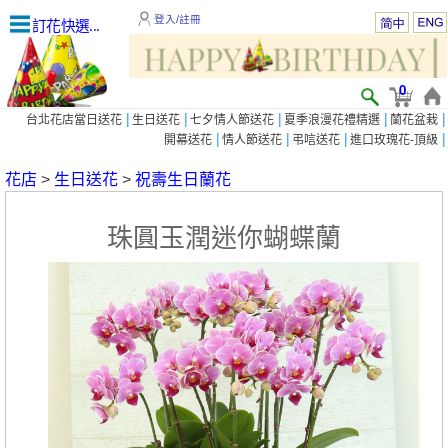
登入/註冊
訂花快選...
0
|
|
|
|
|
台北花店當日送花
生日送花
七夕情人節送花
夏季浪漫花禮精選
蘭花盆栽
|
|
|
|
開幕送花
情人節送花
弔唁送花
進口玫瑰花-頂級
花店
>
生日送花
>
祝壽生日蘭花
珠圓玉潤迷你蝴蝶蘭