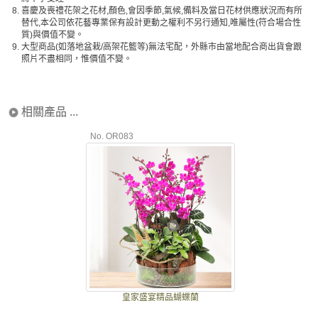
8.
喜慶及喪禮花架之花材,顏色,會因季節,氣候,備料及當日花材供應狀況而有所
替代,本公司依花藝專業保有設計更動之權利不另行通知,唯屬性(符合場合性
質)與價值不變。
9.
大型商品(如落地盆栽/高架花籃等)無法宅配，外縣市由當地配合商出貨會跟
照片不盡相同，惟價值不變。
相關產品 ...
No. OR083
皇家盛宴精品蝴蝶蘭