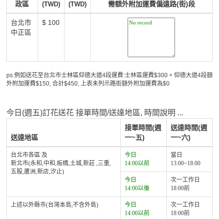
政區
需額外附加運費偏遠路(街)段
(TWD)
(TWD)
台北市
$ 100
中正區
ps.例如送花至台北市士林區仰德大道4段運費:士林區運費$300 + 仰德大道4段額
外附加運費$150, 合計$450, 上表未列示路街額外附加運費為$0
今日(週五)訂花送花 接單時間/送達地區, 時間說明 ...
接單時間(週
送達時間(週
送達地區
一~五)
一~六)
台北市各區 及
今日
當日
新北市(永和,中和,板橋,土城,新莊 ,三重,
14:00以前
13:00~18:00
五股,蘆洲,新店,汐止)
今日
次一工作日
14:00以後
18:00前
上述以外縣市(台灣本島,不含外島)
今日
次一工作日
14:00以前
18:00前