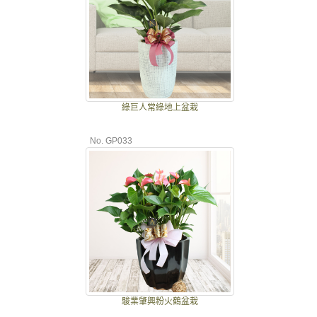
綠巨人常綠地上盆栽
No. GP033
駿業肇興粉火鶴盆栽