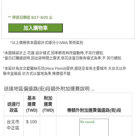
** 停送日期從 8/17~8/20 止.
*以上價格依本圖設計式樣分小S/M/L等而區別
*本圖樣設計之 花器 設計樣式 因季節而有所變動時,不另行通知,
*當日訂購遞送時,因出貨時間之需求,依花店當日縣有樣式為準,不 另行通知.
*本設計為台北愛麗絲花坊(Alice Florist)提供,遞送全省各主要城市.大台北以外
縣市盆栽設 計方式以當地為準,唯價值不變.
送達地區偏遠路(街)段額外附加運費說明 ...
基本
附加
送達行
運費
運費
政區
需額外附加運費偏遠路(街)段
(TWD)
(TWD)
台北市
$ 100
中正區