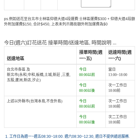
ps.例如送花至台北市士林區仰德大道4段運費:士林區運費$300 + 仰德大道4段額
外附加運費$150, 合計$450, 上表未列示路街額外附加運費為$0
今日(週六)訂花送花 接單時間/送達地區, 時間說明 ...
接單時間(週
送達時間(週
送達地區
一~五)
一~六)
台北市各區 及
今日
當日
新北市(永和,中和,板橋,土城,新莊 ,三重,
00:00以前
13:00~18:00
五股,蘆洲,新店,汐止)
今日
次一工作日
00:00以後
18:00前
上述以外縣市(台灣本島,不含外島)
今日
次一工作日
00:00以前
18:00前
今日
次二工作日
00:00以後
18:00前
1.
工作日為週一~週五08:30~18:00. 週六08:30~12:30, 週日不提供遞送服務.