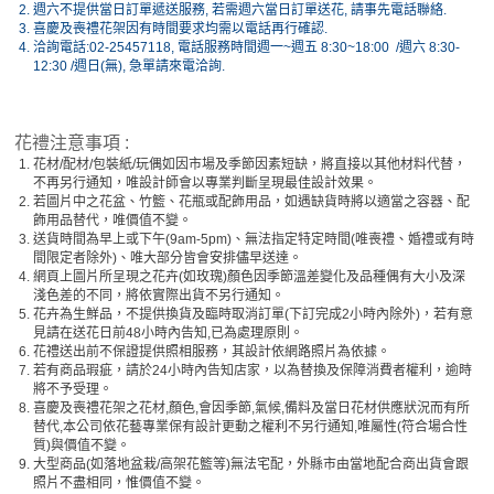
2.
週六不提供當日訂單遞送服務, 若需週六當日訂單送花, 請事先電話聯絡.
3.
喜慶及喪禮花架因有時間要求均需以電話再行確認.
4.
洽詢電話:02-25457118, 電話服務時間週一~週五 8:30~18:00 /週六 8:30-
12:30 /週日(無), 急單請來電洽詢.
花禮注意事項 :
1.
花材/配材/包裝紙/玩偶如因市場及季節因素短缺，將直接以其他材料代替，
不再另行通知，唯設計師會以專業判斷呈現最佳設計效果。
2.
若圖片中之花盆、竹籃、花瓶或配飾用品，如遇缺貨時將以適當之容器、配
飾用品替代，唯價值不變。
3.
送貨時間為早上或下午(9am-5pm)、無法指定特定時間(唯喪禮、婚禮或有時
間限定者除外)、唯大部分皆會安排儘早送達。
4.
網頁上圖片所呈現之花卉(如玫瑰)顏色因季節溫差變化及品種偶有大小及深
淺色差的不同，將依實際出貨不另行通知。
5.
花卉為生鮮品，不提供換貨及臨時取消訂單(下訂完成2小時內除外)，若有意
見請在送花日前48小時內告知,已為處理原則。
6.
花禮送出前不保證提供照相服務，其設計依網路照片為依據。
7.
若有商品瑕疵，請於24小時內告知店家，以為替換及保障消費者權利，逾時
將不予受理。
8.
喜慶及喪禮花架之花材,顏色,會因季節,氣候,備料及當日花材供應狀況而有所
替代,本公司依花藝專業保有設計更動之權利不另行通知,唯屬性(符合場合性
質)與價值不變。
9.
大型商品(如落地盆栽/高架花籃等)無法宅配，外縣市由當地配合商出貨會跟
照片不盡相同，惟價值不變。