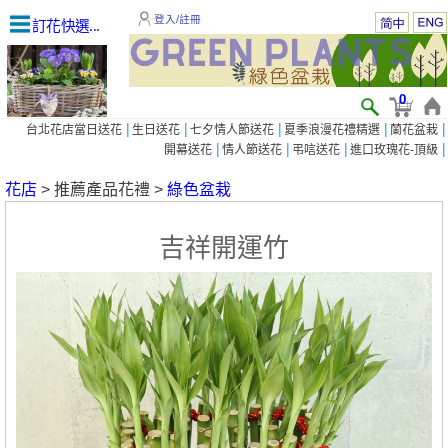
登入/註冊
訂花快選...
0
|
|
|
|
|
台北花店當日送花
生日送花
七夕情人節送花
夏季浪漫花禮精選
蘭花盆栽
|
|
|
|
開幕送花
情人節送花
弔唁送花
進口玫瑰花-頂級
花店
> 推薦產品花禮 >
綠色盆栽
吉祥開運竹