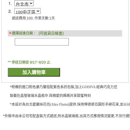
1.
2.
遞送費用:100, 作業天數:1天
(可送貨日檢查)
＊
選擇送達日期：
** 停送日期從 8/17~8/20 止.
*粉嫩的進口粉色康乃馨搭配紫色系的包裝,加上GODIVA 經典巧克力豆
裝載在晶瑩玻璃水晶瓶中.與親愛的媽媽共享甜蜜時刻
*本設計為台北愛麗絲花坊(Alice Florist)提供.採用俾德麥亞圓形手綁花束,並
*外縣市由本公司宅配盒裝方式遞送,附水晶玻璃瓶.出貨方式應視情況變更,不另行通