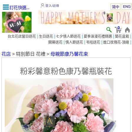
登入/註冊
訂花快選...
0
|
|
|
|
|
台北花店當日送花
生日送花
七夕情人節送花
夏季浪漫花禮精選
蘭花盆栽
|
|
|
|
開幕送花
情人節送花
弔唁送花
進口玫瑰花-頂級
花店
> 特別節日 花禮 >
母親節康乃馨花束
粉彩馨意粉色康乃馨瓶裝花