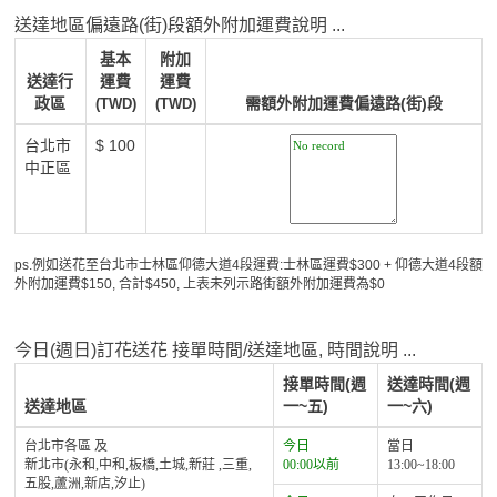
送達地區偏遠路(街)段額外附加運費說明 ...
基本
附加
送達行
運費
運費
政區
需額外附加運費偏遠路(街)段
(TWD)
(TWD)
台北市
$ 100
中正區
ps.例如送花至台北市士林區仰德大道4段運費:士林區運費$300 + 仰德大道4段額
外附加運費$150, 合計$450, 上表未列示路街額外附加運費為$0
今日(週日)訂花送花 接單時間/送達地區, 時間說明 ...
接單時間(週
送達時間(週
送達地區
一~五)
一~六)
台北市各區 及
今日
當日
新北市(永和,中和,板橋,土城,新莊 ,三重,
00:00以前
13:00~18:00
五股,蘆洲,新店,汐止)