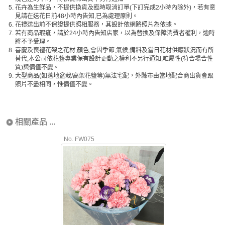
5.
花卉為生鮮品，不提供換貨及臨時取消訂單(下訂完成2小時內除外)，若有意
見請在送花日前48小時內告知,已為處理原則。
6.
花禮送出前不保證提供照相服務，其設計依網路照片為依據。
7.
若有商品瑕疵，請於24小時內告知店家，以為替換及保障消費者權利，逾時
將不予受理。
8.
喜慶及喪禮花架之花材,顏色,會因季節,氣候,備料及當日花材供應狀況而有所
替代,本公司依花藝專業保有設計更動之權利不另行通知,唯屬性(符合場合性
質)與價值不變。
9.
大型商品(如落地盆栽/高架花籃等)無法宅配，外縣市由當地配合商出貨會跟
照片不盡相同，惟價值不變。
相關產品 ...
No. FW075