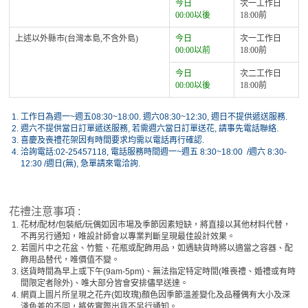
今日
次一工作日
00:00以後
18:00前
上述以外縣市(台灣本島,不含外島)
今日
次一工作日
00:00以前
18:00前
今日
次二工作日
00:00以後
18:00前
1.
工作日為週一~週五08:30~18:00. 週六08:30~12:30, 週日不提供遞送服務.
2.
週六不提供當日訂單遞送服務, 若需週六當日訂單送花, 請事先電話聯絡.
3.
喜慶及喪禮花架因有時間要求均需以電話再行確認.
4.
洽詢電話:02-25457118, 電話服務時間週一~週五 8:30~18:00 /週六 8:30-
12:30 /週日(無), 急單請來電洽詢.
花禮注意事項 :
1.
花材/配材/包裝紙/玩偶如因市場及季節因素短缺，將直接以其他材料代替，
不再另行通知，唯設計師會以專業判斷呈現最佳設計效果。
2.
若圖片中之花盆、竹籃、花瓶或配飾用品，如遇缺貨時將以適當之容器、配
飾用品替代，唯價值不變。
3.
送貨時間為早上或下午(9am-5pm)、無法指定特定時間(唯喪禮、婚禮或有時
間限定者除外)、唯大部分皆會安排儘早送達。
4.
網頁上圖片所呈現之花卉(如玫瑰)顏色因季節溫差變化及品種偶有大小及深
淺色差的不同，將依實際出貨不另行通知。