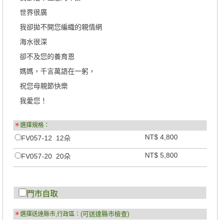
世界很廣
我卻拋不開您編織的親情網
海水很深
卻不及您的養育恩
媽媽，千言萬語在一躬，
祝您母親節快樂
我愛您！
＊
選擇規格：
NT$ 4,800
FV057-12 12朵
NT$ 5,800
FV057-20 20朵
門市自取
(可送達縣市檢查)
＊
選擇送達縣市,行政區：