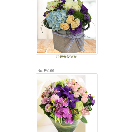
月光天使盆花
No. FA166