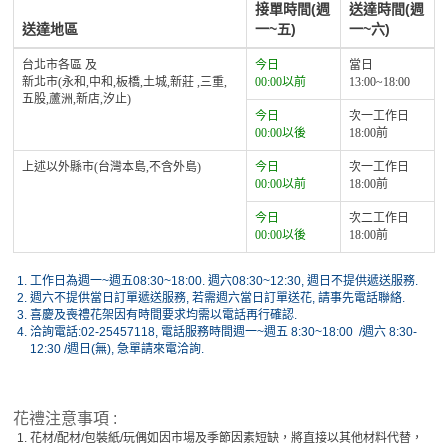
接單時間(週
送達時間(週
送達地區
一~五)
一~六)
台北市各區 及
今日
當日
新北市(永和,中和,板橋,土城,新莊 ,三重,
00:00以前
13:00~18:00
五股,蘆洲,新店,汐止)
今日
次一工作日
00:00以後
18:00前
上述以外縣市(台灣本島,不含外島)
今日
次一工作日
00:00以前
18:00前
今日
次二工作日
00:00以後
18:00前
1.
工作日為週一~週五08:30~18:00. 週六08:30~12:30, 週日不提供遞送服務.
2.
週六不提供當日訂單遞送服務, 若需週六當日訂單送花, 請事先電話聯絡.
3.
喜慶及喪禮花架因有時間要求均需以電話再行確認.
4.
洽詢電話:02-25457118, 電話服務時間週一~週五 8:30~18:00 /週六 8:30-
12:30 /週日(無), 急單請來電洽詢.
花禮注意事項 :
1.
花材/配材/包裝紙/玩偶如因市場及季節因素短缺，將直接以其他材料代替，