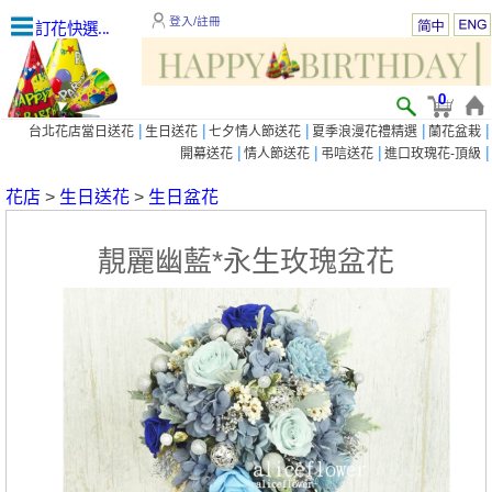
登入/註冊
訂花快選...
0
|
|
|
|
|
台北花店當日送花
生日送花
七夕情人節送花
夏季浪漫花禮精選
蘭花盆栽
|
|
|
|
開幕送花
情人節送花
弔唁送花
進口玫瑰花-頂級
花店
>
生日送花
>
生日盆花
靚麗幽藍*永生玫瑰盆花