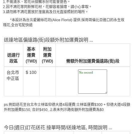
1.不需澆水、若花朵接觸水份可能會退色。
2.因不凋花等同新鮮花材，花瓣容易損壞，請小心拿取。
3.請勿將不凋花置放於溼度高及日光直接照射的場所。
*本設計為台北愛麗絲花坊(Alice Florist) 提供.採用哥倫比亞進口的永生玫
瑰花,全台宅配快遞
送達地區偏遠路(街)段額外附加運費說明 ...
基本
附加
送達行
運費
運費
政區
需額外附加運費偏遠路(街)段
(TWD)
(TWD)
台北市
$ 100
中正區
ps.例如送花至台北市士林區仰德大道4段運費:士林區運費$300 + 仰德大道4段額
外附加運費$150, 合計$450, 上表未列示路街額外附加運費為$0
今日(週日)訂花送花 接單時間/送達地區, 時間說明 ...