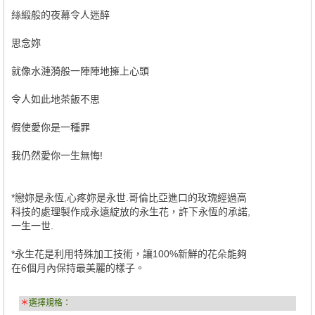
絲緞般的夜幕令人迷醉
思念妳
就像水漣漪般一陣陣地擁上心頭
令人如此地茶飯不思
假使愛你是一種罪
我仍然愛你一生無悔!
*戀妳是永恆,心疼妳是永世.哥倫比亞進口的玫瑰經過高
科技的處理製作成永遠綻放的永生花，許下永恆的承諾,
一生一世.
*永生花是利用特殊加工技術，讓100%新鮮的花朵能夠
在6個月內保持最美麗的樣子。
＊
選擇規格：