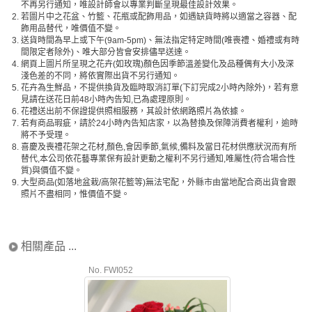
不再另行通知，唯設計師會以專業判斷呈現最佳設計效果。
2.
若圖片中之花盆、竹籃、花瓶或配飾用品，如遇缺貨時將以適當之容器、配
飾用品替代，唯價值不變。
3.
送貨時間為早上或下午(9am-5pm)、無法指定特定時間(唯喪禮、婚禮或有時
間限定者除外)、唯大部分皆會安排儘早送達。
4.
網頁上圖片所呈現之花卉(如玫瑰)顏色因季節溫差變化及品種偶有大小及深
淺色差的不同，將依實際出貨不另行通知。
5.
花卉為生鮮品，不提供換貨及臨時取消訂單(下訂完成2小時內除外)，若有意
見請在送花日前48小時內告知,已為處理原則。
6.
花禮送出前不保證提供照相服務，其設計依網路照片為依據。
7.
若有商品瑕疵，請於24小時內告知店家，以為替換及保障消費者權利，逾時
將不予受理。
8.
喜慶及喪禮花架之花材,顏色,會因季節,氣候,備料及當日花材供應狀況而有所
替代,本公司依花藝專業保有設計更動之權利不另行通知,唯屬性(符合場合性
質)與價值不變。
9.
大型商品(如落地盆栽/高架花籃等)無法宅配，外縣市由當地配合商出貨會跟
照片不盡相同，惟價值不變。
相關產品 ...
No. FWI052