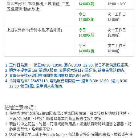
新北市(永和,中和,板橋,土城,新莊 ,三重,
14:00以前
13:00~18:00
五股,蘆洲,新店,汐止)
今日
次一工作日
14:00以後
18:00前
上述以外縣市(台灣本島,不含外島)
今日
次一工作日
14:00以前
18:00前
今日
次二工作日
14:00以後
18:00前
1.
工作日為週一~週五08:30~18:00. 週六08:30~12:30, 週日不提供遞送服務.
2.
週六不提供當日訂單遞送服務, 若需週六當日訂單送花, 請事先電話聯絡.
3.
喜慶及喪禮花架因有時間要求均需以電話再行確認.
4.
洽詢電話:02-25457118, 電話服務時間週一~週五 8:30~18:00 /週六 8:30-
12:30 /週日(無), 急單請來電洽詢.
花禮注意事項 :
1.
花材/配材/包裝紙/玩偶如因市場及季節因素短缺，將直接以其他材料代替，
不再另行通知，唯設計師會以專業判斷呈現最佳設計效果。
2.
若圖片中之花盆、竹籃、花瓶或配飾用品，如遇缺貨時將以適當之容器、配
飾用品替代，唯價值不變。
3.
送貨時間為早上或下午(9am-5pm)、無法指定特定時間(唯喪禮、婚禮或有時