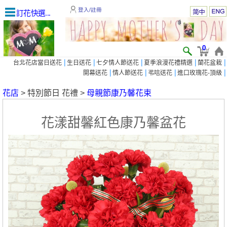
登入/註冊
訂花快選...
0
|
|
|
|
|
台北花店當日送花
生日送花
七夕情人節送花
夏季浪漫花禮精選
蘭花盆栽
|
|
|
|
開幕送花
情人節送花
弔唁送花
進口玫瑰花-頂級
花店
> 特別節日 花禮 >
母親節康乃馨花束
花漾甜馨紅色康乃馨盆花