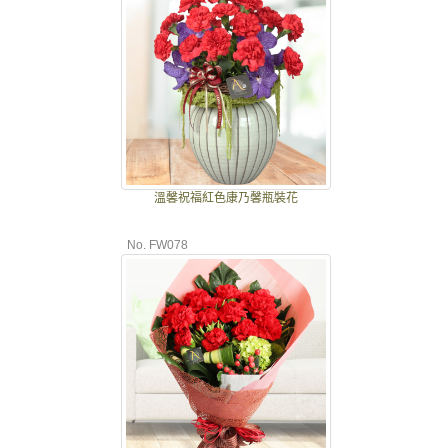
溫馨祝福紅色康乃馨瓶裝花
No. FW078