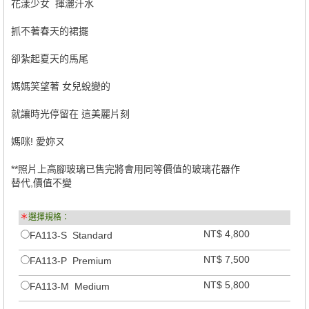
花漾少女 揮灑汗水
抓不著春天的裙擺
卻紮起夏天的馬尾
媽媽笑望著 女兒蛻變的
就讓時光停留在 這美麗片刻
媽咪! 愛妳ㄡ
**照片上高腳玻璃已售完將會用同等價值的玻璃花器作
替代,價值不變
＊
選擇規格：
NT$ 4,800
FA113-S Standard
NT$ 7,500
FA113-P Premium
NT$ 5,800
FA113-M Medium