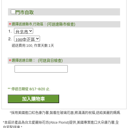
門市自取
(可送達縣市檢查)
＊
選擇送達縣市,行政區：
1.
2.
遞送費用:100, 作業天數:1天
(可送貨日檢查)
＊
選擇送達日期：
** 停送日期從 8/17~8/20 止.
*採用美國進口紅色康乃馨,裝載在玻璃花器,將滿滿的祝福,送給美麗的媽媽.
*本設計產品為台北愛麗絲花坊(Alice Florist)提供,美國專案進口大朵康乃馨,全
台宅配送達.*