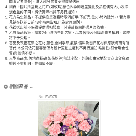
間限定者除外)、唯大部分皆會安排儘早送達。
4.
網頁上圖片所呈現之花卉(如玫瑰)顏色因季節溫差變化及品種偶有大小及深
淺色差的不同，將依實際出貨不另行通知。
5.
花卉為生鮮品，不提供換貨及臨時取消訂單(下訂完成2小時內除外)，若有意
見請在送花日前48小時內告知,已為處理原則。
6.
花禮送出前不保證提供照相服務，其設計依網路照片為依據。
7.
若有商品瑕疵，請於24小時內告知店家，以為替換及保障消費者權利，逾時
將不予受理。
8.
喜慶及喪禮花架之花材,顏色,會因季節,氣候,備料及當日花材供應狀況而有所
替代,本公司依花藝專業保有設計更動之權利不另行通知,唯屬性(符合場合性
質)與價值不變。
9.
大型商品(如落地盆栽/高架花籃等)無法宅配，外縣市由當地配合商出貨會跟
照片不盡相同，惟價值不變。
相關產品 ...
No. FW075