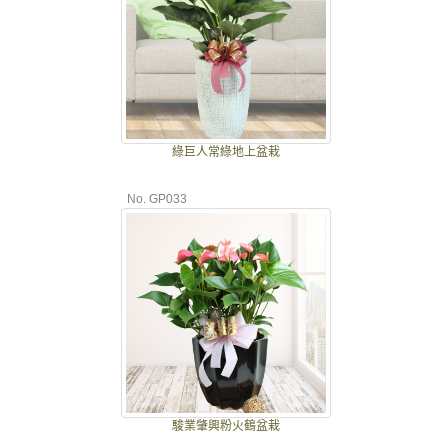
綠巨人常綠地上盆栽
No. GP033
駿業肇興粉火鶴盆栽