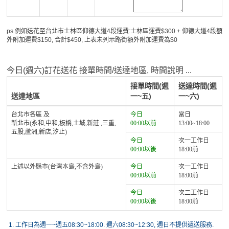
ps.例如送花至台北市士林區仰德大道4段運費:士林區運費$300 + 仰德大道4段額
外附加運費$150, 合計$450, 上表未列示路街額外附加運費為$0
今日(週六)訂花送花 接單時間/送達地區, 時間說明 ...
接單時間(週
送達時間(週
送達地區
一~五)
一~六)
台北市各區 及
今日
當日
新北市(永和,中和,板橋,土城,新莊 ,三重,
00:00以前
13:00~18:00
五股,蘆洲,新店,汐止)
今日
次一工作日
00:00以後
18:00前
上述以外縣市(台灣本島,不含外島)
今日
次一工作日
00:00以前
18:00前
今日
次二工作日
00:00以後
18:00前
1.
工作日為週一~週五08:30~18:00. 週六08:30~12:30, 週日不提供遞送服務.