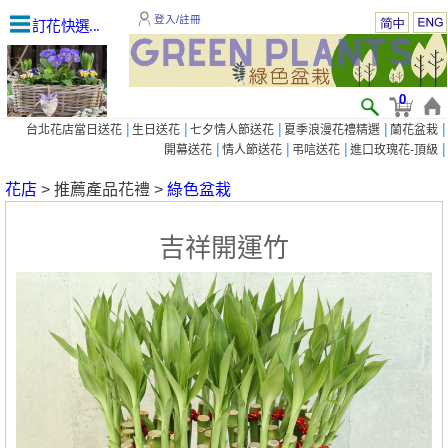
登入/註冊
訂花快選...
0
|
|
|
|
|
台北花店當日送花
生日送花
七夕情人節送花
夏季浪漫花禮精選
蘭花盆栽
|
|
|
|
開幕送花
情人節送花
弔唁送花
進口玫瑰花-頂級
花店
> 推薦產品花禮 >
綠色盆栽
吉祥開運竹