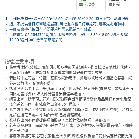
00:00以後
18:00前
1.
工作日為週一~週五08:30~18:00. 週六08:30~12:30, 週日不提供遞送服務.
2.
週六不提供當日訂單遞送服務, 若需週六當日訂單送花, 請事先電話聯絡.
3.
喜慶及喪禮花架因有時間要求均需以電話再行確認.
4.
洽詢電話:02-25457118, 電話服務時間週一~週五 8:30~18:00 /週六 8:30-
12:30 /週日(無), 急單請來電洽詢.
花禮注意事項 :
1.
花材/配材/包裝紙/玩偶如因市場及季節因素短缺，將直接以其他材料代替，
不再另行通知，唯設計師會以專業判斷呈現最佳設計效果。
2.
若圖片中之花盆、竹籃、花瓶或配飾用品，如遇缺貨時將以適當之容器、配
飾用品替代，唯價值不變。
3.
送貨時間為早上或下午(9am-5pm)、無法指定特定時間(唯喪禮、婚禮或有時
間限定者除外)、唯大部分皆會安排儘早送達。
4.
網頁上圖片所呈現之花卉(如玫瑰)顏色因季節溫差變化及品種偶有大小及深
淺色差的不同，將依實際出貨不另行通知。
5.
花卉為生鮮品，不提供換貨及臨時取消訂單(下訂完成2小時內除外)，若有意
見請在送花日前48小時內告知,已為處理原則。
6.
花禮送出前不保證提供照相服務，其設計依網路照片為依據。
7.
若有商品瑕疵，請於24小時內告知店家，以為替換及保障消費者權利，逾時
將不予受理。
8.
喜慶及喪禮花架之花材,顏色,會因季節,氣候,備料及當日花材供應狀況而有所