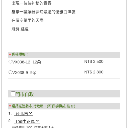
出現一位位神秘的貴客
身穿一襲鑲著夢幻紫邊的優雅白洋裝
在晴空萬里的天際
飛舞 跳躍
＊
選擇規格：
NT$ 3,500
VX038-12 12朵
NT$ 2,800
VX038-9 9朵
門市自取
(可送達縣市檢查)
＊
選擇送達縣市,行政區：
1.
2.
遞送費用:100, 作業天數:1天