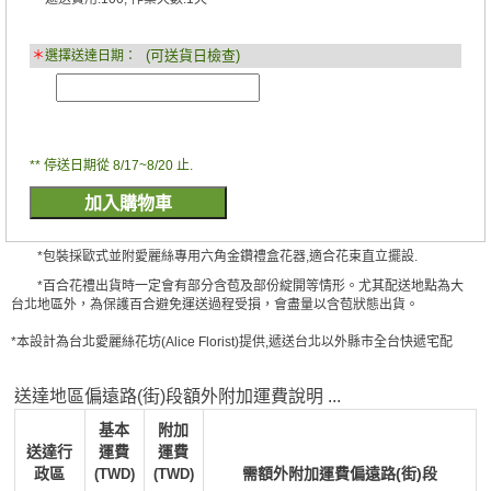
(可送貨日檢查)
＊
選擇送達日期：
** 停送日期從 8/17~8/20 止.
*包裝採歐式並附愛麗絲專用六角金鑽禮盒花器,適合花束直立擺設.
*百合花禮出貨時一定會有部分含苞及部份綻開等情形。尤其配送地點為大
台北地區外，為保護百合避免運送過程受損，會盡量以含苞狀態出貨。
*本設計為台北愛麗絲花坊(Alice Florist)提供,遞送台北以外縣市全台快遞宅配
送達地區偏遠路(街)段額外附加運費說明 ...
基本
附加
送達行
運費
運費
政區
需額外附加運費偏遠路(街)段
(TWD)
(TWD)