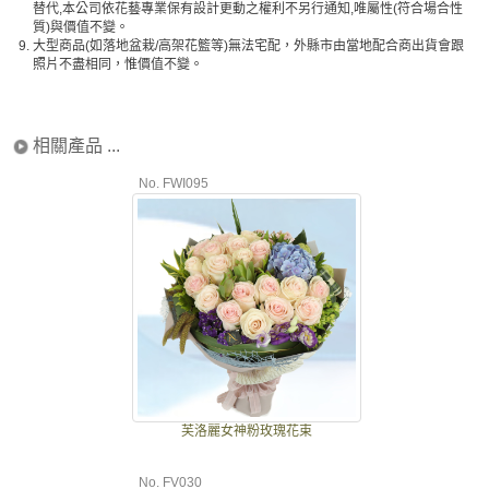
替代,本公司依花藝專業保有設計更動之權利不另行通知,唯屬性(符合場合性
質)與價值不變。
9.
大型商品(如落地盆栽/高架花籃等)無法宅配，外縣市由當地配合商出貨會跟
照片不盡相同，惟價值不變。
相關產品 ...
No. FWI095
芙洛麗女神粉玫瑰花束
No. FV030