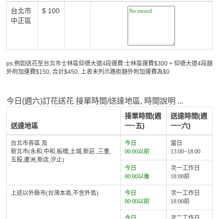
台北市
$ 100
中正區
ps.例如送花至台北市士林區仰德大道4段運費:士林區運費$300 + 仰德大道4段額
外附加運費$150, 合計$450, 上表未列示路街額外附加運費為$0
今日(週六)訂花送花 接單時間/送達地區, 時間說明 ...
接單時間(週
送達時間(週
送達地區
一~五)
一~六)
台北市各區 及
今日
當日
新北市(永和,中和,板橋,土城,新莊 ,三重,
00:00以前
13:00~18:00
五股,蘆洲,新店,汐止)
今日
次一工作日
00:00以後
18:00前
上述以外縣市(台灣本島,不含外島)
今日
次一工作日
00:00以前
18:00前
今日
次二工作日