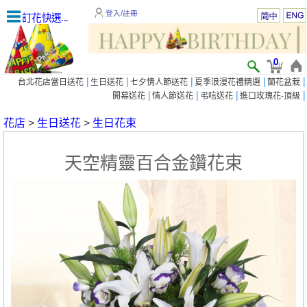
登入/註冊
訂花快選...
0
|
|
|
|
|
台北花店當日送花
生日送花
七夕情人節送花
夏季浪漫花禮精選
蘭花盆栽
|
|
|
|
開幕送花
情人節送花
弔唁送花
進口玫瑰花-頂級
花店
>
生日送花
>
生日花束
天空精靈百合金鑽花束