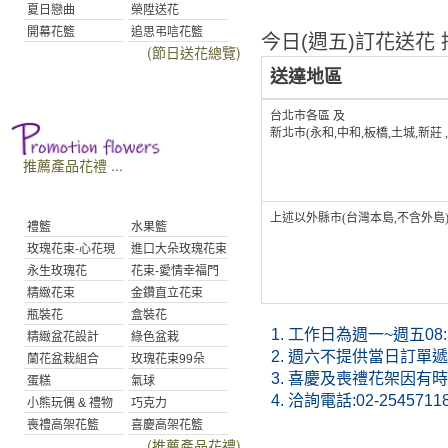
夏日戀曲
榮陞送花
開幕花籃
追思弔唁花籃
今日(週五)訂花送花 接
(節日送花總覽)
送達地區
台北市各區 及
新北市(永和,中和,板橋,土城,新莊 
推薦產品花禮 ...
上述以外縣市(台灣本島,不含外島
禮籃
水果籃
玫瑰花束-心花現
進口大朵玫瑰花束
永生玫瑰花
花束-愛情幸福門
精緻花束
金鑽直立花束
瓶裝花
盒裝花
1.
工作日為週一~週五08:30
精緻盆花設計
綠色盆栽
2.
週六不提供當日訂單遞送
蘭花盆栽組合
玫瑰花束99朵
3.
喜慶及喪禮花架因有時
蛋糕
氣球
4.
洽詢電話:02-2545711
小熊玩偶 & 禮物
巧克力
喪禮高架花籃
喜慶高架花籃
(推薦產品花禮)