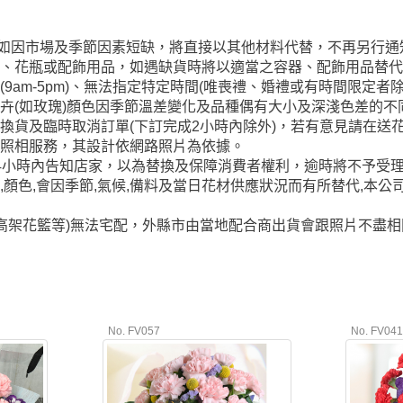
玩偶如因市場及季節因素短缺，將直接以其他材料代替，不再另行
籃、花瓶或配飾用品，如遇缺貨時將以適當之容器、配飾用品替
9am-5pm)、無法指定特定時間(唯喪禮、婚禮或有時間限定
卉(如玫瑰)顏色因季節溫差變化及品種偶有大小及深淺色差的
換貨及臨時取消訂單(下訂完成2小時內除外)，若有意見請在送花
供照相服務，其設計依網路照片為依據。
4小時內告知店家，以為替換及保障消費者權利，逾時將不予受
,顏色,會因季節,氣候,備料及當日花材供應狀況而有所替代,本公
/高架花籃等)無法宅配，外縣市由當地配合商出貨會跟照片不盡
No. FV057
No. FV04