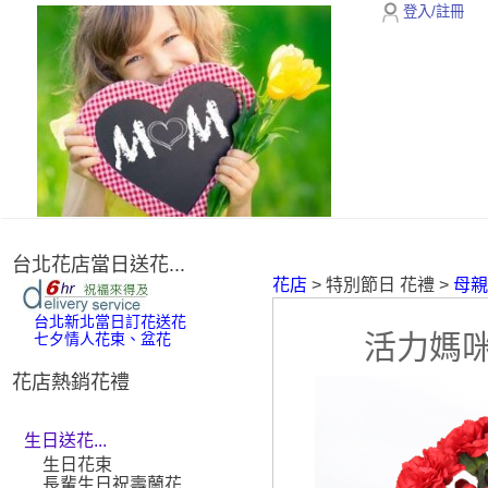
登入/註冊
台北花店當日送花...
花店
> 特別節日 花禮 >
母
台北新北當日訂花送花
活力媽
七夕情人花束、盆花
花店熱銷花禮
生日送花...
生日花束
長輩生日祝壽蘭花