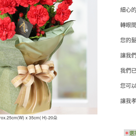
細心
轉眼間~
您的
讓我
我們
您可
讓我孝
rox.25cm(W) x 35cm( H)-20朵
＊
選