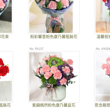
馨花束
粉彩馨意粉色康乃馨瓶裝花
溫馨祝
No. FA137
No. VX02
瓶裝花
紫韻嫣然粉色康乃馨盆花
思念親