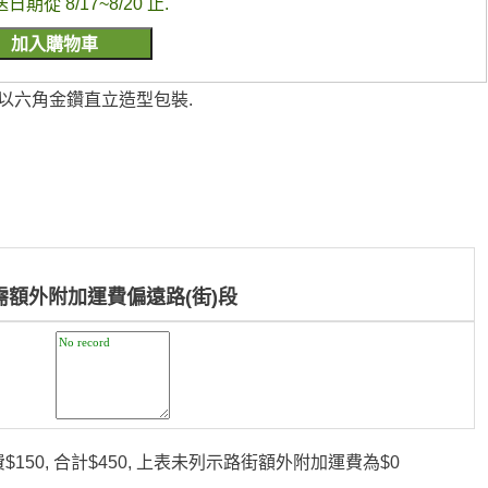
送日期從 8/17~8/20 止.
.以六角金鑽直立造型包裝.
需額外附加運費偏遠路(街)段
150, 合計$450, 上表未列示路街額外附加運費為$0