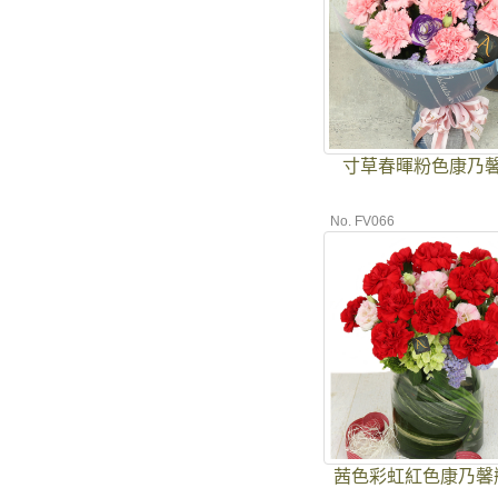
寸草春暉粉色康乃
No. FV066
茜色彩虹紅色康乃馨