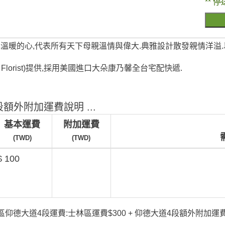
** 停
色溫暖的心,代表所有天下母親溫情與偉大.典雅設計散發親情洋溢
e Florist)提供,採用美國進口大朵康乃馨全台宅配快遞.
額外附加運費說明 ...
基本運費
附加運費
(TWD)
(TWD)
$ 100
仰德大道4段運費:士林區運費$300 + 仰德大道4段額外附加運費$