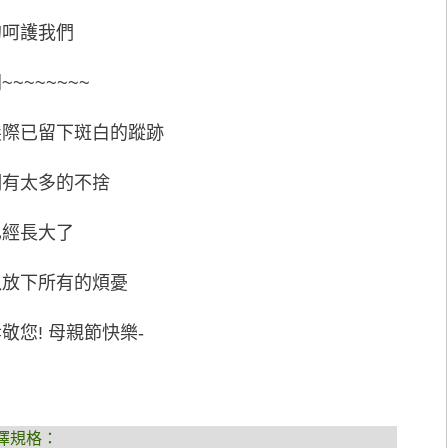
的呵護我們
~~~~~~~
髮際已留下斑白的蹤跡
們有太多的不捨
已經長大了
以放下所有的煩憂
敬您! 母親節快樂-
擇規格：