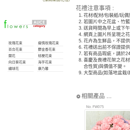
花禮注意事項 :
1.
花材/配材/包裝紙/
2.
若圖片中之花盆、竹
3.
送貨時間為早上或下午(
4.
網頁上圖片所呈現之花
5.
花卉為生鮮品，不提供
玫瑰花束
癡情玫瑰花束
6.
花禮送出前不保證提
百合花束
鬱金香花束
7.
若有商品瑕疵，請於2
蘭花
桔梗花束
8.
喜慶及喪禮花架之花材
向日葵花束
海芋花束
合性質)與價值不變。
繡球花
康乃馨
9.
大型商品(如落地盆栽
相關產品 ...
No. FW075