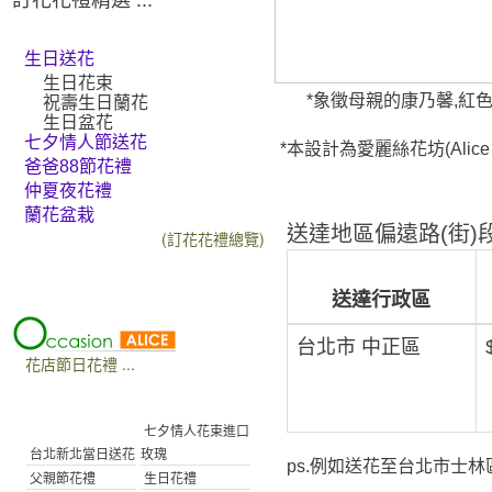
生日送花
生日花束
*象徵母親的康乃馨,紅
祝壽生日蘭花
生日盆花
七夕情人節送花
*本設計為愛麗絲花坊(Alic
爸爸88節花禮
仲夏夜花禮
蘭花盆栽
送達地區偏遠路(街)段
(訂花花禮總覽)
送達行政區
台北市 中正區
花店節日花禮 ...
七夕情人花束進口
台北新北當日送花
玫瑰
ps.例如送花至台北市士林區
父親節花禮
生日花禮