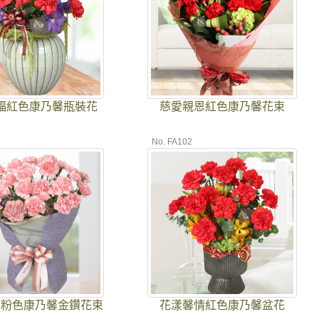
福紅色康乃馨瓶裝花
慈愛親恩紅色康乃馨花束
8
No. FA102
恩粉色康乃馨金鑽花束
花漾馨情紅色康乃馨盆花