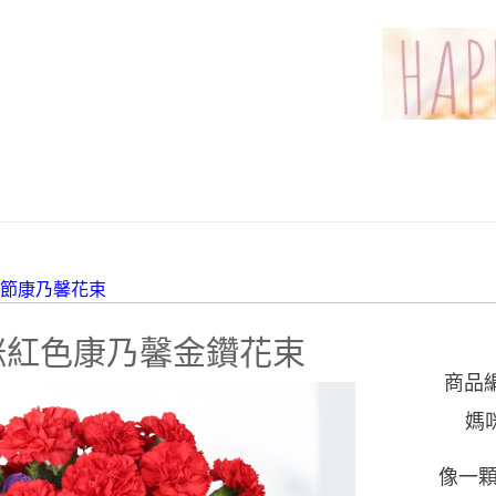
親節康乃馨花束
咪紅色康乃馨金鑽花束
商品
媽
像一