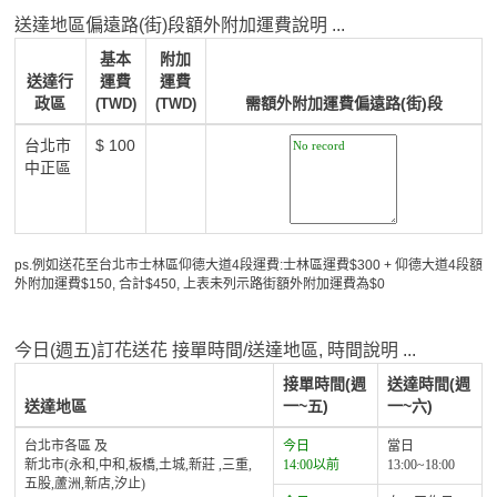
送達地區偏遠路(街)段額外附加運費說明 ...
基本
附加
送達行
運費
運費
政區
需額外附加運費偏遠路(街)段
(TWD)
(TWD)
台北市
$ 100
中正區
ps.例如送花至台北市士林區仰德大道4段運費:士林區運費$300 + 仰德大道4段額
外附加運費$150, 合計$450, 上表未列示路街額外附加運費為$0
今日(週五)訂花送花 接單時間/送達地區, 時間說明 ...
接單時間(週
送達時間(週
送達地區
一~五)
一~六)
台北市各區 及
今日
當日
新北市(永和,中和,板橋,土城,新莊 ,三重,
14:00以前
13:00~18:00
五股,蘆洲,新店,汐止)