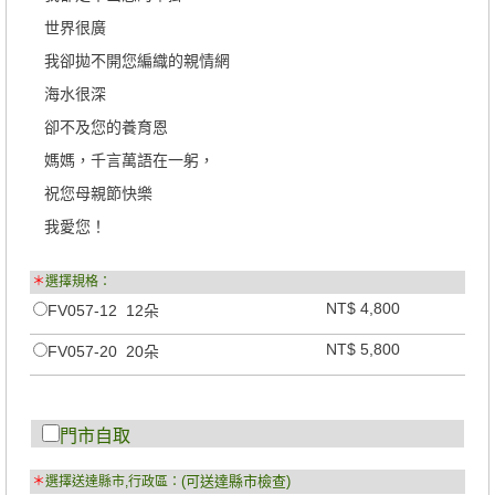
世界很廣
我卻拋不開您編織的親情網
海水很深
卻不及您的養育恩
媽媽，千言萬語在一躬，
祝您母親節快樂
我愛您！
＊
選擇規格：
NT$ 4,800
FV057-12 12朵
NT$ 5,800
FV057-20 20朵
門市自取
(可送達縣市檢查)
＊
選擇送達縣市,行政區：