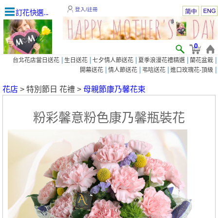
登入/註冊
訂花快選...
0
|
|
|
|
|
台北花店當日送花
生日送花
七夕情人節送花
夏季浪漫花禮精選
蘭花盆栽
|
|
|
|
開幕送花
情人節送花
弔唁送花
進口玫瑰花-頂級
花店
> 特別節日 花禮 >
母親節康乃馨花束
粉彩馨意粉色康乃馨瓶裝花