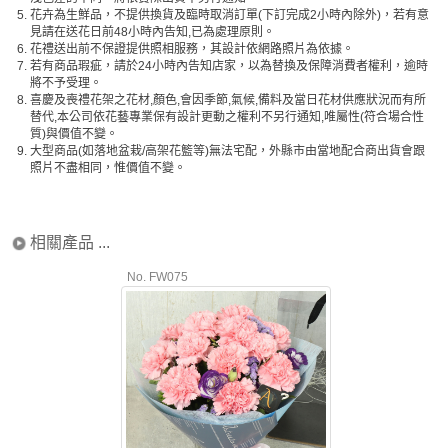
5.
花卉為生鮮品，不提供換貨及臨時取消訂單(下訂完成2小時內除外)，若有意
見請在送花日前48小時內告知,已為處理原則。
6.
花禮送出前不保證提供照相服務，其設計依網路照片為依據。
7.
若有商品瑕疵，請於24小時內告知店家，以為替換及保障消費者權利，逾時
將不予受理。
8.
喜慶及喪禮花架之花材,顏色,會因季節,氣候,備料及當日花材供應狀況而有所
替代,本公司依花藝專業保有設計更動之權利不另行通知,唯屬性(符合場合性
質)與價值不變。
9.
大型商品(如落地盆栽/高架花籃等)無法宅配，外縣市由當地配合商出貨會跟
照片不盡相同，惟價值不變。
相關產品 ...
No. FW075