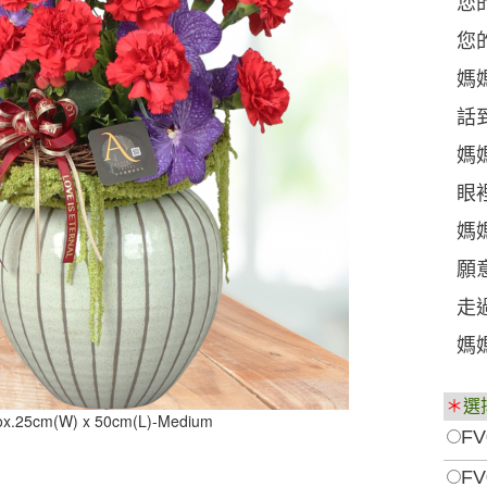
您
您
媽
話
媽
眼
媽
願
走
媽
＊
選
ox.25cm(W) x 50cm(L)-Medium
FV
FV