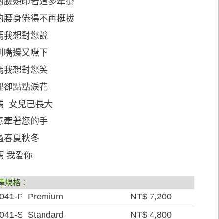
的臉頰印著這多牽掛
的腰身倦得不再挺拔
媽我想對您說
到嘴邊又嚥下
媽我想對您笑
裡卻點點淚花
媽 女兒已長大
意牽著您的手
過春夏秋冬
媽 我愛你
擇規格：
041-P Premium
NT$ 7,200
041-S Standard
NT$ 4,800