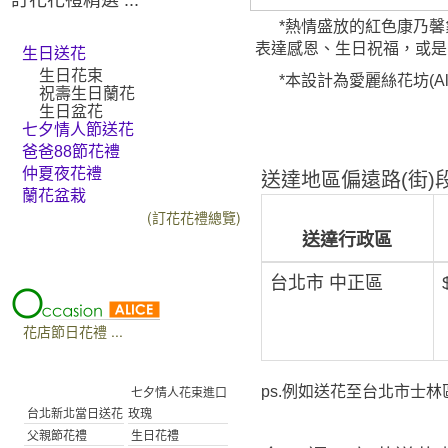
*熱情盛放的紅色康乃馨
表達感恩、生日祝福，或是
生日送花
生日花束
*本設計為愛麗絲花坊(Al
祝壽生日蘭花
生日盆花
七夕情人節送花
爸爸88節花禮
仲夏夜花禮
送達地區偏遠路(街)段
蘭花盆栽
(訂花花禮總覽)
送達行政區
台北市 中正區
花店節日花禮 ...
ps.例如送花至台北市士林區
七夕情人花束進口
台北新北當日送花
玫瑰
父親節花禮
生日花禮