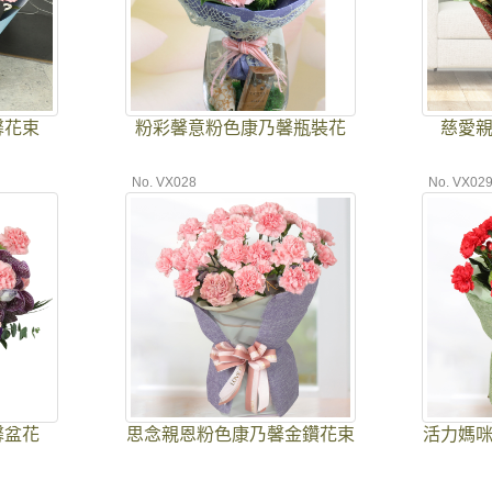
馨花束
粉彩馨意粉色康乃馨瓶裝花
慈愛
No. VX028
No. VX02
馨盆花
思念親恩粉色康乃馨金鑽花束
活力媽