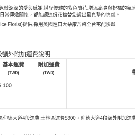
象徵深深的愛與感謝,搭配優雅的紫色蘭花,增添高貴與祝福的氣
日常傳遞關懷，都能讓這份花禮替您說出最真摯的情感。
ice Florist)提供,採用美國進口大朵康乃馨全台宅配快遞.
額外附加運費說明 ...
基本運費
附加運費
(TWD)
(TWD)
$ 100
仰德大道4段運費:士林區運費$300 + 仰德大道4段額外附加運費$