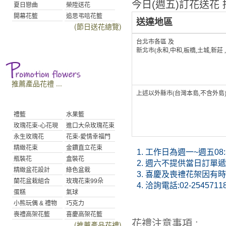
今日(週五)訂花送花 接
夏日戀曲
榮陞送花
開幕花籃
追思弔唁花籃
送達地區
(節日送花總覽)
台北市各區 及
新北市(永和,中和,板橋,土城,新莊 
推薦產品花禮 ...
上述以外縣市(台灣本島,不含外島
禮籃
水果籃
玫瑰花束-心花現
進口大朵玫瑰花束
永生玫瑰花
花束-愛情幸福門
精緻花束
金鑽直立花束
1.
工作日為週一~週五08:30
瓶裝花
盒裝花
2.
週六不提供當日訂單遞送
精緻盆花設計
綠色盆栽
3.
喜慶及喪禮花架因有時
蘭花盆栽組合
玫瑰花束99朵
4.
洽詢電話:02-2545711
蛋糕
氣球
小熊玩偶 & 禮物
巧克力
喪禮高架花籃
喜慶高架花籃
花禮注意事項 :
(推薦產品花禮)