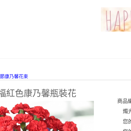
親節康乃馨花束
福紅色康乃馨瓶裝花
商品
燭
您