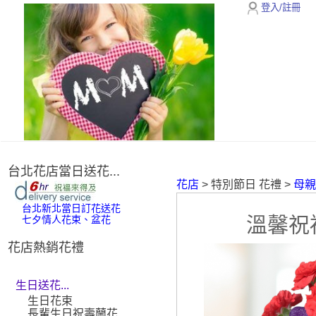
登入/註冊
台北花店當日送花...
花店
> 特別節日 花禮 >
母
台北新北當日訂花送花
溫馨祝
七夕情人花束、盆花
花店熱銷花禮
生日送花...
生日花束
長輩生日祝壽蘭花