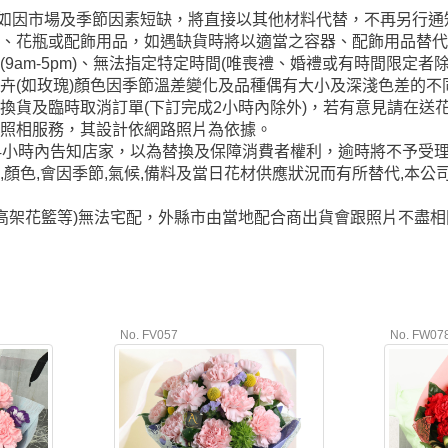
玩偶如因市場及季節因素短缺，將直接以其他材料代替，不再另行
籃、花瓶或配飾用品，如遇缺貨時將以適當之容器、配飾用品替
9am-5pm)、無法指定特定時間(唯喪禮、婚禮或有時間限定
卉(如玫瑰)顏色因季節溫差變化及品種偶有大小及深淺色差的
換貨及臨時取消訂單(下訂完成2小時內除外)，若有意見請在送花
供照相服務，其設計依網路照片為依據。
4小時內告知店家，以為替換及保障消費者權利，逾時將不予受
,顏色,會因季節,氣候,備料及當日花材供應狀況而有所替代,本公
/高架花籃等)無法宅配，外縣市由當地配合商出貨會跟照片不盡
No. FV057
No. FW07