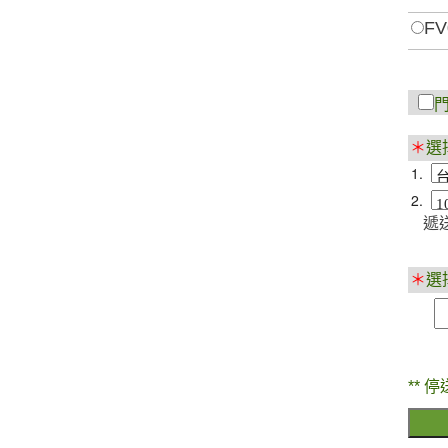
FV
＊
選
1.
2.
遞送
＊
選
** 停