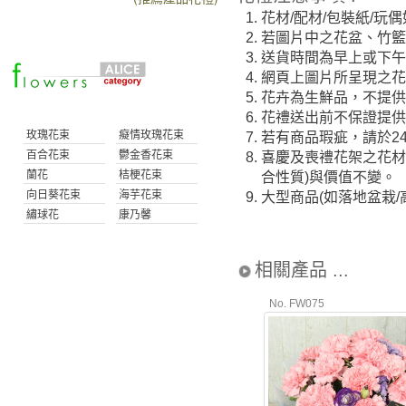
1.
花材/配材/包裝紙/
2.
若圖片中之花盆、竹
3.
送貨時間為早上或下午(
4.
網頁上圖片所呈現之花
5.
花卉為生鮮品，不提供
6.
花禮送出前不保證提
玫瑰花束
癡情玫瑰花束
7.
若有商品瑕疵，請於2
百合花束
鬱金香花束
8.
喜慶及喪禮花架之花材
蘭花
桔梗花束
合性質)與價值不變。
向日葵花束
海芋花束
9.
大型商品(如落地盆栽
繡球花
康乃馨
相關產品 ...
No. FW075