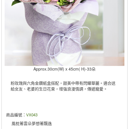
Approx.30cm(W) x 45cm( H)-33朵
粉玫瑰與六角金鑽紙盒搭配，甜美中帶有閃耀華麗。適合送
給女友、老婆的生日花束，增強浪漫情調，傳遞寵愛。
商品編號：
VX043
風枕著雲朵夢想著飄逸