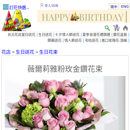
登入/註冊
訂花快選...
0
|
|
|
|
|
台北花店當日送花
生日送花
七夕情人節送花
夏季浪漫花禮精選
蘭花盆栽
|
|
|
|
開幕送花
情人節送花
弔唁送花
進口玫瑰花-頂級
花店
>
生日送花
>
生日花束
薇爾莉雅粉玫金鑽花束