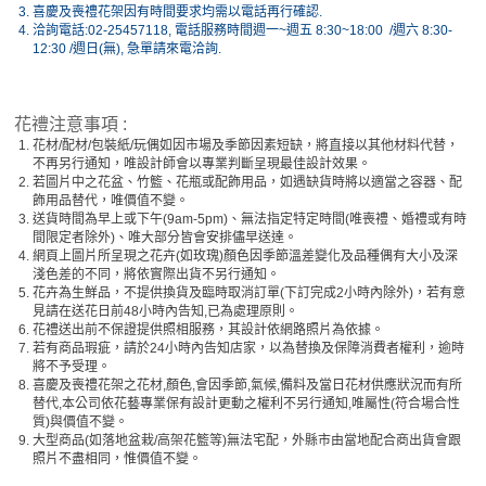
3.
喜慶及喪禮花架因有時間要求均需以電話再行確認.
4.
洽詢電話:02-25457118, 電話服務時間週一~週五 8:30~18:00 /週六 8:30-
12:30 /週日(無), 急單請來電洽詢.
花禮注意事項 :
1.
花材/配材/包裝紙/玩偶如因市場及季節因素短缺，將直接以其他材料代替，
不再另行通知，唯設計師會以專業判斷呈現最佳設計效果。
2.
若圖片中之花盆、竹籃、花瓶或配飾用品，如遇缺貨時將以適當之容器、配
飾用品替代，唯價值不變。
3.
送貨時間為早上或下午(9am-5pm)、無法指定特定時間(唯喪禮、婚禮或有時
間限定者除外)、唯大部分皆會安排儘早送達。
4.
網頁上圖片所呈現之花卉(如玫瑰)顏色因季節溫差變化及品種偶有大小及深
淺色差的不同，將依實際出貨不另行通知。
5.
花卉為生鮮品，不提供換貨及臨時取消訂單(下訂完成2小時內除外)，若有意
見請在送花日前48小時內告知,已為處理原則。
6.
花禮送出前不保證提供照相服務，其設計依網路照片為依據。
7.
若有商品瑕疵，請於24小時內告知店家，以為替換及保障消費者權利，逾時
將不予受理。
8.
喜慶及喪禮花架之花材,顏色,會因季節,氣候,備料及當日花材供應狀況而有所
替代,本公司依花藝專業保有設計更動之權利不另行通知,唯屬性(符合場合性
質)與價值不變。
9.
大型商品(如落地盆栽/高架花籃等)無法宅配，外縣市由當地配合商出貨會跟
照片不盡相同，惟價值不變。