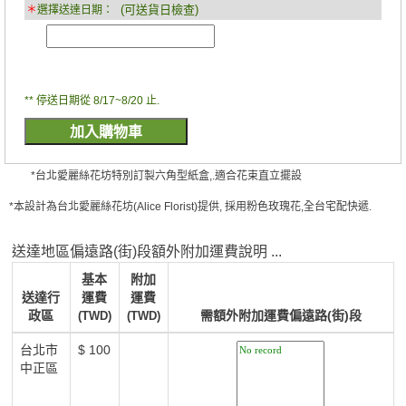
(可送貨日檢查)
＊
選擇送達日期：
** 停送日期從 8/17~8/20 止.
*台北愛麗絲花坊特別訂製六角型紙盒,.適合花束直立擺設
*本設計為台北愛麗絲花坊(Alice Florist)提供, 採用粉色玫瑰花,全台宅配快遞.
送達地區偏遠路(街)段額外附加運費說明 ...
基本
附加
送達行
運費
運費
政區
需額外附加運費偏遠路(街)段
(TWD)
(TWD)
台北市
$ 100
中正區