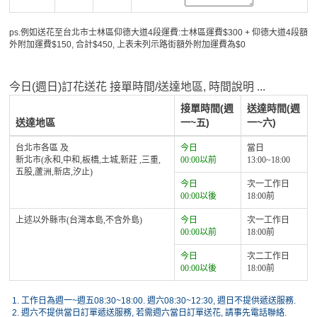
ps.例如送花至台北市士林區仰德大道4段運費:士林區運費$300 + 仰德大道4段額
外附加運費$150, 合計$450, 上表未列示路街額外附加運費為$0
今日(週日)訂花送花 接單時間/送達地區, 時間說明 ...
接單時間(週
送達時間(週
送達地區
一~五)
一~六)
台北市各區 及
今日
當日
新北市(永和,中和,板橋,土城,新莊 ,三重,
00:00以前
13:00~18:00
五股,蘆洲,新店,汐止)
今日
次一工作日
00:00以後
18:00前
上述以外縣市(台灣本島,不含外島)
今日
次一工作日
00:00以前
18:00前
今日
次二工作日
00:00以後
18:00前
1.
工作日為週一~週五08:30~18:00. 週六08:30~12:30, 週日不提供遞送服務.
2.
週六不提供當日訂單遞送服務, 若需週六當日訂單送花, 請事先電話聯絡.