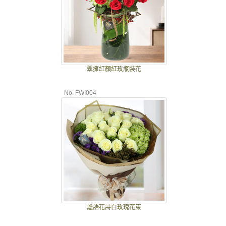
翠擁紅顏紅玫瓶裝花
No. FWI004
謐語花詩白玫瑰花束