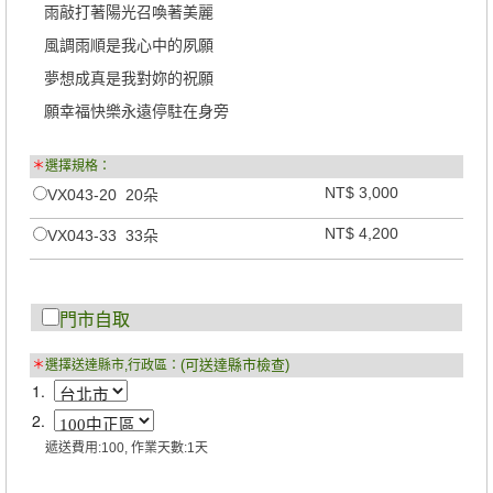
雨敲打著陽光召喚著美麗
風調雨順是我心中的夙願
夢想成真是我對妳的祝願
願幸福快樂永遠停駐在身旁
＊
選擇規格：
NT$ 3,000
VX043-20 20朵
NT$ 4,200
VX043-33 33朵
門市自取
(可送達縣市檢查)
＊
選擇送達縣市,行政區：
1.
2.
遞送費用:100, 作業天數:1天