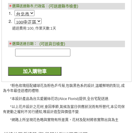
(可送達縣市檢查)
＊
選擇送達縣市,行政區：
1.
2.
遞送費用:100, 作業天數:1天
(可送貨日檢查)
＊
選擇送達日期：
*粉色玫瑰搭配繡球花及粉色乒乓菊,包裝黑色系的設計,溫暖鮮明的對比.成
為今年最佳送禮的禮物.
*本設計產品為台北愛麗絲花坊(Alice Florist)提供,全台宅配送達.
*以上花卉設計之花材,會因季節,氣候及當日供應狀況而有所替代,本公司保
有更動之權利不另行通知,唯設計造型與價值不變.
*網路上所呈現花色略與實物有所差異，花材及配材將依實際出貨為主