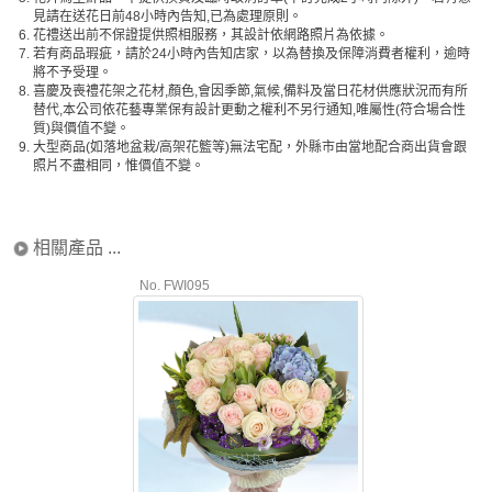
見請在送花日前48小時內告知,已為處理原則。
6.
花禮送出前不保證提供照相服務，其設計依網路照片為依據。
7.
若有商品瑕疵，請於24小時內告知店家，以為替換及保障消費者權利，逾時
將不予受理。
8.
喜慶及喪禮花架之花材,顏色,會因季節,氣候,備料及當日花材供應狀況而有所
替代,本公司依花藝專業保有設計更動之權利不另行通知,唯屬性(符合場合性
質)與價值不變。
9.
大型商品(如落地盆栽/高架花籃等)無法宅配，外縣市由當地配合商出貨會跟
照片不盡相同，惟價值不變。
相關產品 ...
No. FWI095