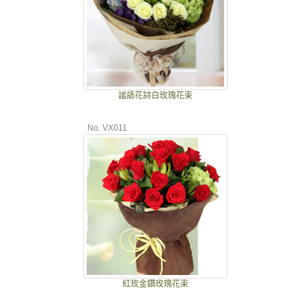
謐語花詩白玫瑰花束
No. VX011
紅玫金鑽玫瑰花束