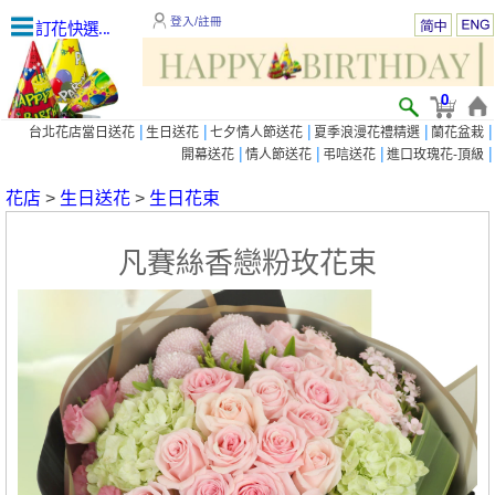
登入/註冊
訂花快選...
0
|
|
|
|
|
台北花店當日送花
生日送花
七夕情人節送花
夏季浪漫花禮精選
蘭花盆栽
|
|
|
|
開幕送花
情人節送花
弔唁送花
進口玫瑰花-頂級
花店
>
生日送花
>
生日花束
凡賽絲香戀粉玫花束