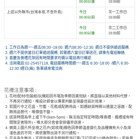
00:00以後
18:00前
上述以外縣市(台灣本島,不含外島)
今日
次一工作日
00:00以前
18:00前
今日
次二工作日
00:00以後
18:00前
1.
工作日為週一~週五08:30~18:00. 週六08:30~12:30, 週日不提供遞送服務.
2.
週六不提供當日訂單遞送服務, 若需週六當日訂單送花, 請事先電話聯絡.
3.
喜慶及喪禮花架因有時間要求均需以電話再行確認.
4.
洽詢電話:02-25457118, 電話服務時間週一~週五 8:30~18:00 /週六 8:30-
12:30 /週日(無), 急單請來電洽詢.
花禮注意事項 :
1.
花材/配材/包裝紙/玩偶如因市場及季節因素短缺，將直接以其他材料代替，
不再另行通知，唯設計師會以專業判斷呈現最佳設計效果。
2.
若圖片中之花盆、竹籃、花瓶或配飾用品，如遇缺貨時將以適當之容器、配
飾用品替代，唯價值不變。
3.
送貨時間為早上或下午(9am-5pm)、無法指定特定時間(唯喪禮、婚禮或有時
間限定者除外)、唯大部分皆會安排儘早送達。
4.
網頁上圖片所呈現之花卉(如玫瑰)顏色因季節溫差變化及品種偶有大小及深
淺色差的不同，將依實際出貨不另行通知。
5.
花卉為生鮮品，不提供換貨及臨時取消訂單(下訂完成2小時內除外)，若有意