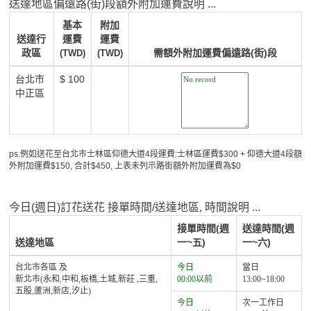
送達地區偏遠路(街)段額外附加運費說明 ...
基本
附加
送達行
運費
運費
政區
需額外附加運費偏遠路(街)段
(TWD)
(TWD)
台北市
$ 100
中正區
ps.例如送花至台北市士林區仰德大道4段運費:士林區運費$300 + 仰德大道4段額
外附加運費$150, 合計$450, 上表未列示路街額外附加運費為$0
今日(週日)訂花送花 接單時間/送達地區, 時間說明 ...
接單時間(週
送達時間(週
送達地區
一~五)
一~六)
台北市各區 及
今日
當日
新北市(永和,中和,板橋,土城,新莊 ,三重,
00:00以前
13:00~18:00
五股,蘆洲,新店,汐止)
今日
次一工作日