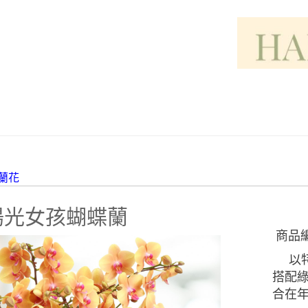
蘭花
陽光女孩蝴蝶蘭
商品
以
搭配綠
合在年