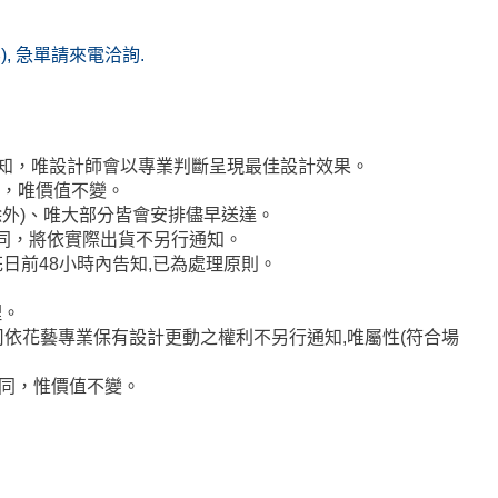
(無), 急單請來電洽詢.
通知，唯設計師會以專業判斷呈現最佳設計效果。
代，唯價值不變。
者除外)、唯大部分皆會安排儘早送達。
不同，將依實際出貨不另行通知。
日前48小時內告知,已為處理原則。
理。
司依花藝專業保有設計更動之權利不另行通知,唯屬性(符合場
相同，惟價值不變。