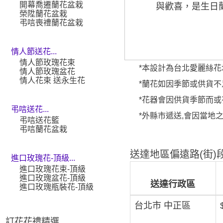
開幕喬遷蘭花盆栽
與歡喜，是生日
榮陞蘭花盆栽
弔唁喪禮蘭花盆栽
情人節送花...
情人節玫瑰花束
*本設計為台北愛麗絲花坊(Ali
情人節玫瑰盆花
情人花束 送永生花
*蘭花如因季節或供貨不足
*花器會因供貨季節而或
弔唁送花...
*外縣市遞送,會因當地
弔唁送花籃
弔唁蘭花盆栽
送達地區偏遠路(街)段
進口玫瑰花-頂級...
進口玫瑰花束-頂級
進口玫瑰盆花-頂級
送達行政區
進口玫瑰瓶裝花-頂級
台北市 中正區
訂花花禮精選 ...