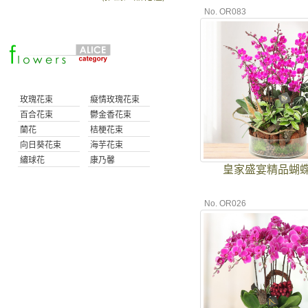
No. OR083
玫瑰花束
癡情玫瑰花束
百合花束
鬱金香花束
蘭花
桔梗花束
向日葵花束
海芋花束
繡球花
康乃馨
皇家盛宴精品蝴
No. OR026