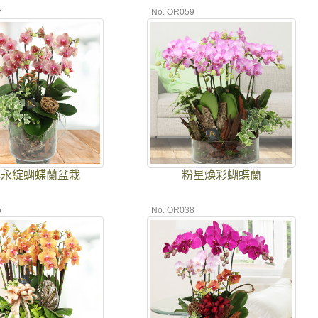
7
No. OR059
輝永綻蝴蝶蘭盆栽
粉星煥彩蝴蝶蘭
5
No. OR038