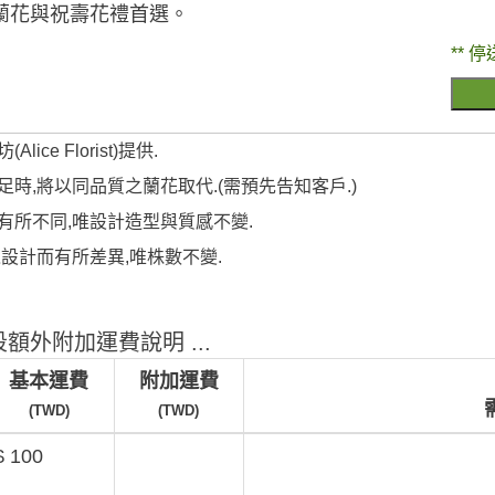
蘭花與祝壽花禮首選。
** 停
ce Florist)提供.
時,將以同品質之蘭花取代.(需預先告知客戶.)
有所不同,唯設計造型與質感不變.
之設計而有所差異,唯株數不變.
額外附加運費說明 ...
基本運費
附加運費
(TWD)
(TWD)
$ 100