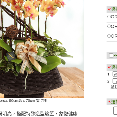
＊
選
OR
OR
OR
＊
選
1.
2.
遞送
prox. 50cm高 x 70cm 寬-7株
＊
選
紛明亮，搭配特殊造型籐籃，象徵健康