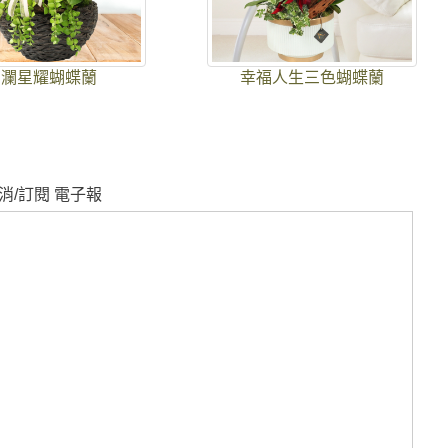
月瀾星耀蝴蝶蘭
幸福人生三色蝴蝶蘭
消/訂閱 電子報