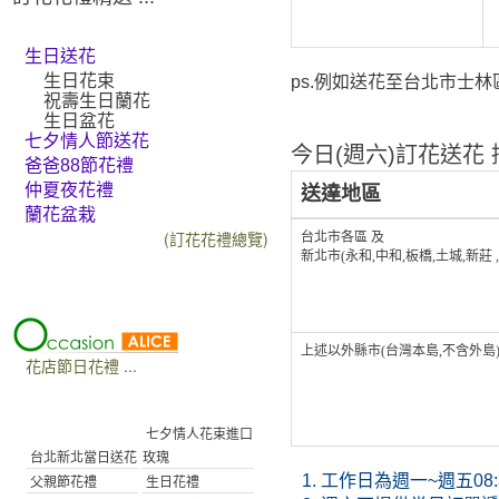
生日送花
生日花束
ps.例如送花至台北市士林區
祝壽生日蘭花
生日盆花
七夕情人節送花
今日(週六)訂花送花 接
爸爸88節花禮
仲夏夜花禮
送達地區
蘭花盆栽
(訂花花禮總覽)
台北市各區 及
新北市(永和,中和,板橋,土城,新莊 
上述以外縣市(台灣本島,不含外島
花店節日花禮 ...
七夕情人花束進口
台北新北當日送花
玫瑰
1.
工作日為週一~週五08:30
父親節花禮
生日花禮