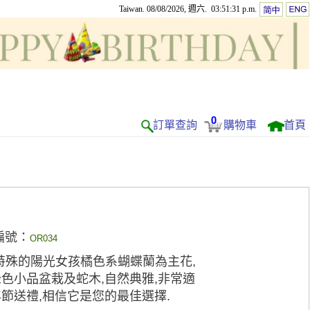
Taiwan. 08/08/2026, 週六. 03:51:31 p.m.
0
訂單查詢
購物車
首頁
編號：
OR034
特殊的陽光女孩橘色系蝴蝶蘭為主花,
色小品盆栽及蛇木,自然典雅,非常適
節送禮,相信它是您的最佳選擇.