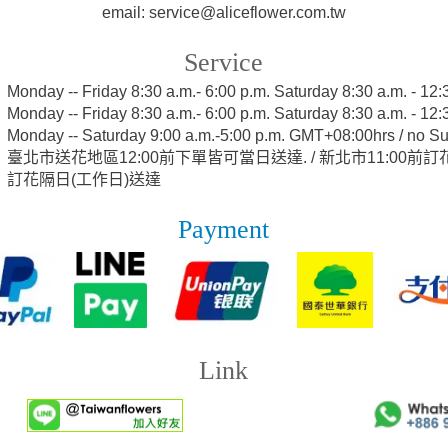
email: service@aliceflower.com.tw
Service
:
Monday -- Friday 8:30 a.m.- 6:00 p.m. Saturday 8:30 a.m. - 1
:
Monday -- Friday 8:30 a.m.- 6:00 p.m. Saturday 8:30 a.m. - 1
:
Monday -- Saturday 9:00 a.m.-5:00 p.m. GMT+08:00hrs / no S
:
臺北市送花地區12:00前下單皆可當日送達. / 新北市11:00前
訂花隔日(工作日)送達
Payment
Link