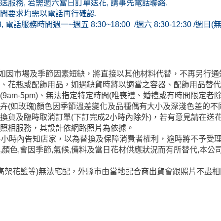
服務, 若需週六當日訂單送花, 請事先電話聯絡.
間要求均需以電話再行確認.
8, 電話服務時間週一~週五 8:30~18:00 /週六 8:30-12:30 /週日
玩偶如因市場及季節因素短缺，將直接以其他材料代替，不再另行
籃、花瓶或配飾用品，如遇缺貨時將以適當之容器、配飾用品替
9am-5pm)、無法指定特定時間(唯喪禮、婚禮或有時間限定
卉(如玫瑰)顏色因季節溫差變化及品種偶有大小及深淺色差的
換貨及臨時取消訂單(下訂完成2小時內除外)，若有意見請在送花
供照相服務，其設計依網路照片為依據。
4小時內告知店家，以為替換及保障消費者權利，逾時將不予受
,顏色,會因季節,氣候,備料及當日花材供應狀況而有所替代,本公
/高架花籃等)無法宅配，外縣市由當地配合商出貨會跟照片不盡