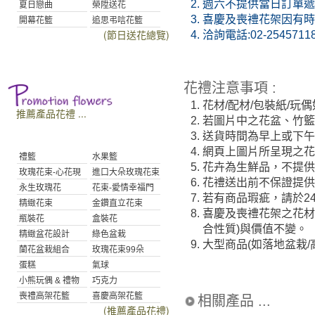
2.
週六不提供當日訂單遞送
夏日戀曲
榮陞送花
3.
喜慶及喪禮花架因有時
開幕花籃
追思弔唁花籃
(節日送花總覽)
4.
洽詢電話:02-2545711
花禮注意事項 :
1.
花材/配材/包裝紙/
推薦產品花禮 ...
2.
若圖片中之花盆、竹
3.
送貨時間為早上或下午(
4.
網頁上圖片所呈現之花
禮籃
水果籃
5.
花卉為生鮮品，不提供
玫瑰花束-心花現
進口大朵玫瑰花束
6.
花禮送出前不保證提
永生玫瑰花
花束-愛情幸福門
7.
若有商品瑕疵，請於2
精緻花束
金鑽直立花束
8.
喜慶及喪禮花架之花材
瓶裝花
盒裝花
合性質)與價值不變。
精緻盆花設計
綠色盆栽
9.
大型商品(如落地盆栽
蘭花盆栽組合
玫瑰花束99朵
蛋糕
氣球
小熊玩偶 & 禮物
巧克力
喪禮高架花籃
喜慶高架花籃
相關產品 ...
(推薦產品花禮)