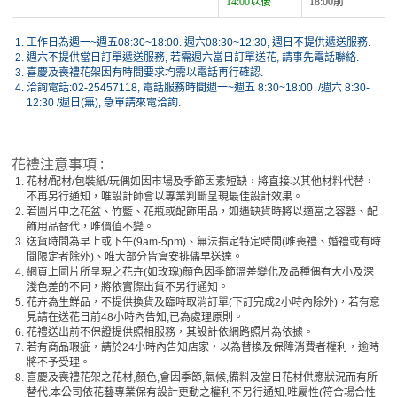
14:00以後
18:00前
1.
工作日為週一~週五08:30~18:00. 週六08:30~12:30, 週日不提供遞送服務.
2.
週六不提供當日訂單遞送服務, 若需週六當日訂單送花, 請事先電話聯絡.
3.
喜慶及喪禮花架因有時間要求均需以電話再行確認.
4.
洽詢電話:02-25457118, 電話服務時間週一~週五 8:30~18:00 /週六 8:30-
12:30 /週日(無), 急單請來電洽詢.
花禮注意事項 :
1.
花材/配材/包裝紙/玩偶如因市場及季節因素短缺，將直接以其他材料代替，
不再另行通知，唯設計師會以專業判斷呈現最佳設計效果。
2.
若圖片中之花盆、竹籃、花瓶或配飾用品，如遇缺貨時將以適當之容器、配
飾用品替代，唯價值不變。
3.
送貨時間為早上或下午(9am-5pm)、無法指定特定時間(唯喪禮、婚禮或有時
間限定者除外)、唯大部分皆會安排儘早送達。
4.
網頁上圖片所呈現之花卉(如玫瑰)顏色因季節溫差變化及品種偶有大小及深
淺色差的不同，將依實際出貨不另行通知。
5.
花卉為生鮮品，不提供換貨及臨時取消訂單(下訂完成2小時內除外)，若有意
見請在送花日前48小時內告知,已為處理原則。
6.
花禮送出前不保證提供照相服務，其設計依網路照片為依據。
7.
若有商品瑕疵，請於24小時內告知店家，以為替換及保障消費者權利，逾時
將不予受理。
8.
喜慶及喪禮花架之花材,顏色,會因季節,氣候,備料及當日花材供應狀況而有所
替代,本公司依花藝專業保有設計更動之權利不另行通知,唯屬性(符合場合性