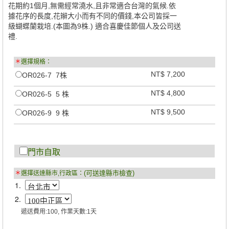
花期約1個月,無需經常澆水,且非常適合台灣的氣候.依
據花序的長度,花辮大小而有不同的價錢,本公司皆採一
級蝴蝶蘭栽培.(本圖為9株.) 適合喜慶佳節個人及公司送
禮.
＊
選擇規格：
NT$ 7,200
OR026-7 7株
NT$ 4,800
OR026-5 5 株
NT$ 9,500
OR026-9 9 株
門市自取
(可送達縣市檢查)
＊
選擇送達縣市,行政區：
1.
2.
遞送費用:100, 作業天數:1天