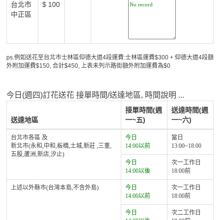
台北市
$ 100
中正區
ps.例如送花至台北市士林區仰德大道4段運費:士林區運費$300 + 仰德大道4段額
外附加運費$150, 合計$450, 上表未列示路街額外附加運費為$0
今日(週四)訂花送花 接單時間/送達地區, 時間說明 ...
接單時間(週
送達時間(週
送達地區
一~五)
一~六)
台北市各區 及
今日
當日
新北市(永和,中和,板橋,土城,新莊 ,三重,
14:00以前
13:00~18:00
五股,蘆洲,新店,汐止)
今日
次一工作日
14:00以後
18:00前
上述以外縣市(台灣本島,不含外島)
今日
次一工作日
14:00以前
18:00前
今日
次二工作日