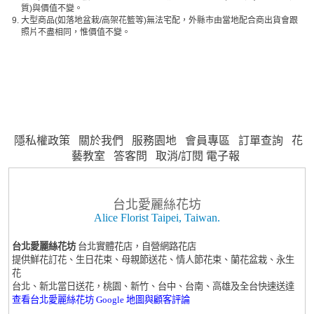
質)與價值不變。
9.
大型商品(如落地盆栽/高架花籃等)無法宅配，外縣市由當地配合商出貨會跟
照片不盡相同，惟價值不變。
隱私權政策
關於我們
服務園地
會員專區
訂單查詢
花
藝教室
答客問
取消/訂閱 電子報
台北愛麗絲花坊
Alice Florist Taipei, Taiwan.
台北愛麗絲花坊
台北實體花店，自營網路花店
提供鮮花訂花、生日花束、母親節送花、情人節花束、蘭花盆栽、永生
花
台北、新北當日送花，桃園、新竹、台中、台南、高雄及全台快速送達
查看台北愛麗絲花坊 Google 地圖與顧客評論