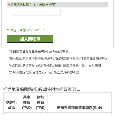
(可送貨日檢查)
＊
選擇送達日期：
** 停送日期從 8/17~8/20 止.
*本設計為台北愛麗絲花坊(Alice Florist)提供.
*蘭花如因季節或供貨不足時,將以同品質之蘭花取代.(唯需預先告知客戶.)
*花器會因供貨季節而或有所不同,唯設計造型與質感不變.不另行通知.
*外縣市遞送,會因當地之設計而有所差異,唯株數不變.
送達地區偏遠路(街)段額外附加運費說明 ...
基本
附加
送達行
運費
運費
政區
需額外附加運費偏遠路(街)段
(TWD)
(TWD)