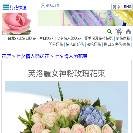
登入/註冊
訂花快選...
0
|
|
|
|
|
台北花店當日送花
生日送花
七夕情人節送花
夏季浪漫花禮精選
蘭花盆栽
|
|
|
|
開幕送花
情人節送花
弔唁送花
進口玫瑰花-頂級
花店
>
七夕情人節送花
>
七夕情人節花束
芙洛麗女神粉玫瑰花束