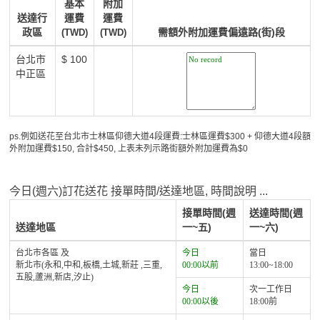
基本
附加
送達行
運費
運費
政區
需額外附加運費偏遠路(街)段
(TWD)
(TWD)
台北市
$ 100
中正區
ps.例如送花至台北市士林區仰德大道4段運費:士林區運費$300 + 仰德大道4段額
外附加運費$150, 合計$450, 上表未列示路街額外附加運費為$0
今日(週六)訂花送花 接單時間/送達地區, 時間說明 ...
接單時間(週
送達時間(週
送達地區
一~五)
一~六)
台北市各區 及
今日
當日
新北市(永和,中和,板橋,土城,新莊 ,三重,
00:00以前
13:00~18:00
五股,蘆洲,新店,汐止)
今日
次一工作日
00:00以後
18:00前