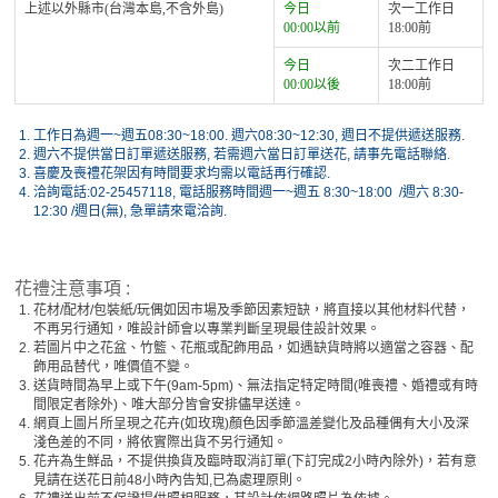
上述以外縣市(台灣本島,不含外島)
今日
次一工作日
00:00以前
18:00前
今日
次二工作日
00:00以後
18:00前
1.
工作日為週一~週五08:30~18:00. 週六08:30~12:30, 週日不提供遞送服務.
2.
週六不提供當日訂單遞送服務, 若需週六當日訂單送花, 請事先電話聯絡.
3.
喜慶及喪禮花架因有時間要求均需以電話再行確認.
4.
洽詢電話:02-25457118, 電話服務時間週一~週五 8:30~18:00 /週六 8:30-
12:30 /週日(無), 急單請來電洽詢.
花禮注意事項 :
1.
花材/配材/包裝紙/玩偶如因市場及季節因素短缺，將直接以其他材料代替，
不再另行通知，唯設計師會以專業判斷呈現最佳設計效果。
2.
若圖片中之花盆、竹籃、花瓶或配飾用品，如遇缺貨時將以適當之容器、配
飾用品替代，唯價值不變。
3.
送貨時間為早上或下午(9am-5pm)、無法指定特定時間(唯喪禮、婚禮或有時
間限定者除外)、唯大部分皆會安排儘早送達。
4.
網頁上圖片所呈現之花卉(如玫瑰)顏色因季節溫差變化及品種偶有大小及深
淺色差的不同，將依實際出貨不另行通知。
5.
花卉為生鮮品，不提供換貨及臨時取消訂單(下訂完成2小時內除外)，若有意
見請在送花日前48小時內告知,已為處理原則。