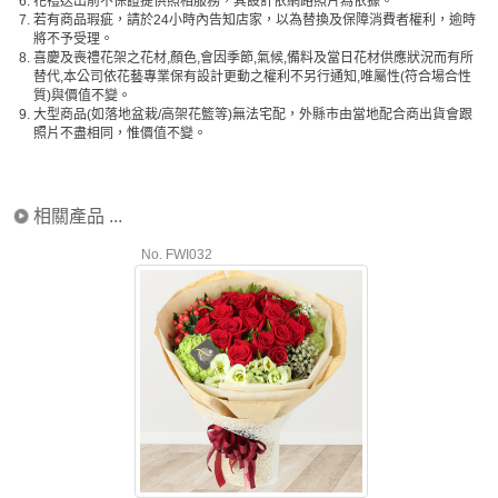
6.
花禮送出前不保證提供照相服務，其設計依網路照片為依據。
7.
若有商品瑕疵，請於24小時內告知店家，以為替換及保障消費者權利，逾時
將不予受理。
8.
喜慶及喪禮花架之花材,顏色,會因季節,氣候,備料及當日花材供應狀況而有所
替代,本公司依花藝專業保有設計更動之權利不另行通知,唯屬性(符合場合性
質)與價值不變。
9.
大型商品(如落地盆栽/高架花籃等)無法宅配，外縣市由當地配合商出貨會跟
照片不盡相同，惟價值不變。
相關產品 ...
No. FWI032