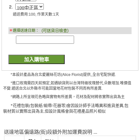
2.
遞送費用:100, 作業天數:1天
(可送貨日檢查)
＊
選擇送達日期：
*本設計產品為台北愛麗絲花坊(Alice Florist)提供,,全台宅配快遞.
*進口玫瑰需四天前預定,如遇缺貨則以台灣特級玫瑰替代,朵數增加.唯價值
不變.遞送台北以外縣市可能因當地花材包裝不同而有所差異.
*網路上所呈現花色略與實物有所差異，花材及配材將依實際出貨為主
*花禮包裝(包裝紙/緞帶/花器等)會因設計師手法略異和進貨差異,包
裝材質以實際出貨為主,但設計風格會與花禮產品照片相似
送達地區偏遠路(街)段額外附加運費說明 ...