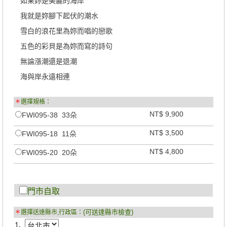
如果妳是美麗的海岸
我就是妳腳下起伏的潮水
雪白的浪花里為妳而唱的戀歌
五色的彩貝是為妳而寫的詩句
無論漲潮還是退潮
海與岸永遠相連
＊
選擇規格：
NT$ 9,900
FWI095-38 33朵
NT$ 3,500
FWI095-18 11朵
NT$ 4,800
FWI095-20 20朵
門市自取
(可送達縣市檢查)
＊
選擇送達縣市,行政區：
1.