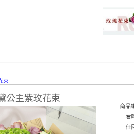
花束
黛公主紫玫花束
商品
看
任