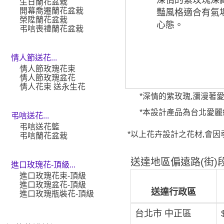
生日蘭花盆栽
開幕喬遷蘭花盆栽
豔風格適合有氣
榮陞蘭花盆栽
心態。
弔唁喪禮蘭花盆栽
情人節送花...
情人節玫瑰花束
情人節玫瑰盆花
情人花束 送永生花
*深情的紫玫瑰,瀰漫著
*本設計產品為台北愛麗絲花坊
弔唁送花...
弔唁送花籃
*以上花卉設計之花材,會因
弔唁蘭花盆栽
送達地區偏遠路(街)段
進口玫瑰花-頂級...
進口玫瑰花束-頂級
進口玫瑰盆花-頂級
送達行政區
進口玫瑰瓶裝花-頂級
台北市 中正區