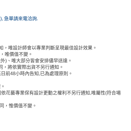
(無), 急單請來電洽詢.
通知，唯設計師會以專業判斷呈現最佳設計效果。
代，唯價值不變。
者除外)、唯大部分皆會安排儘早送達。
不同，將依實際出貨不另行通知。
日前48小時內告知,已為處理原則。
理。
司依花藝專業保有設計更動之權利不另行通知,唯屬性(符合場
相同，惟價值不變。