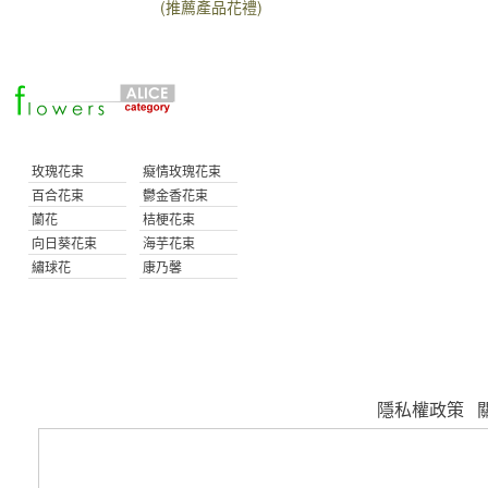
(推薦產品花禮)
玫瑰花束
癡情玫瑰花束
百合花束
鬱金香花束
蘭花
桔梗花束
向日葵花束
海芋花束
繡球花
康乃馨
隱私權政策