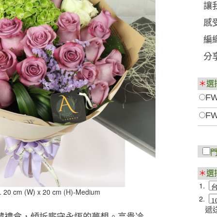
讓
感
編
分
＊
選
FW
FW
＊
選
1.
. 20 cm (W) x 20 cm (H)-Medium
2.
遞送
藏禮盒，傾訴廝守永恆的夢想。高貴冷