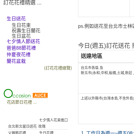
訂花花禮精選 ...
生日送花
生日花束
ps.例如送花至台北市士林區
祝壽生日蘭花
生日盆花
七夕情人節送花
今日(週五)訂花送花 接
爸爸88節花禮
仲夏夜花禮
送達地區
蘭花盆栽
(訂花花禮總覽)
台北市各區 及
新北市(永和,中和,板橋,土城,新莊 
上述以外縣市(台灣本島,不含外島
花店節日花禮 ...
七夕情人花束進口
台北新北當日送花
玫瑰
1.
工作日為週一~週五08:30
父親節花禮
生日花禮