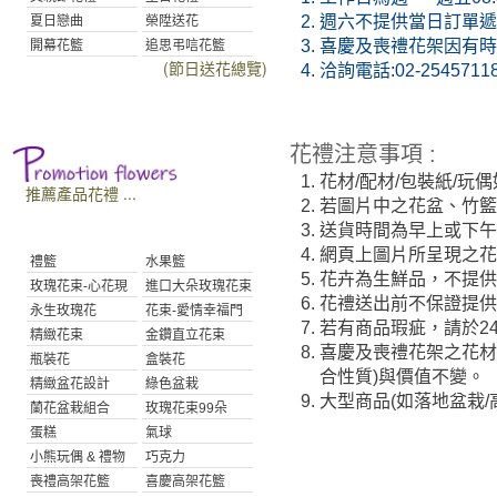
2.
週六不提供當日訂單遞送
夏日戀曲
榮陞送花
3.
喜慶及喪禮花架因有時
開幕花籃
追思弔唁花籃
(節日送花總覽)
4.
洽詢電話:02-2545711
花禮注意事項 :
1.
花材/配材/包裝紙/
推薦產品花禮 ...
2.
若圖片中之花盆、竹
3.
送貨時間為早上或下午(
4.
網頁上圖片所呈現之花
禮籃
水果籃
5.
花卉為生鮮品，不提供
玫瑰花束-心花現
進口大朵玫瑰花束
6.
花禮送出前不保證提
永生玫瑰花
花束-愛情幸福門
7.
若有商品瑕疵，請於2
精緻花束
金鑽直立花束
8.
喜慶及喪禮花架之花材
瓶裝花
盒裝花
合性質)與價值不變。
精緻盆花設計
綠色盆栽
9.
大型商品(如落地盆栽
蘭花盆栽組合
玫瑰花束99朵
蛋糕
氣球
小熊玩偶 & 禮物
巧克力
喪禮高架花籃
喜慶高架花籃