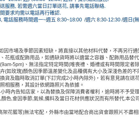
服務, 若需週六當日訂單送花, 請事先電話聯絡.
間要求均需以電話再行確認.
8, 電話服務時間週一~週五 8:30~18:00 /週六 8:30-12:30 /週日
玩偶如因市場及季節因素短缺，將直接以其他材料代替，不再另行
籃、花瓶或配飾用品，如遇缺貨時將以適當之容器、配飾用品替
9am-5pm)、無法指定特定時間(唯喪禮、婚禮或有時間限定
卉(如玫瑰)顏色因季節溫差變化及品種偶有大小及深淺色差的
換貨及臨時取消訂單(下訂完成2小時內除外)，若有意見請在送花
供照相服務，其設計依網路照片為依據。
4小時內告知店家，以為替換及保障消費者權利，逾時將不予受
,顏色,會因季節,氣候,備料及當日花材供應狀況而有所替代,本公
/高架花籃等)無法宅配，外縣市由當地配合商出貨會跟照片不盡