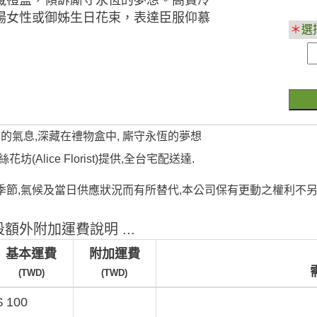
場女性或御姊生日花束，表達臣服仰慕
＊
選
愛的氣息,深藏在禮物盒中, 廝守永恆的夢想
(Alice Florist)提供,全台宅配送達.
季節,氣候及當日供應狀況而有所替代,本公司保有更動之權利不另
額外附加運費說明 ...
基本運費
附加運費
(TWD)
(TWD)
$ 100