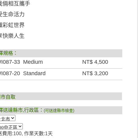
我倆相互攜手
受生命活力
織彩虹世界
享快樂人生
擇規格：
I087-33 Medium
NT$ 4,500
I087-20 Standard
NT$ 3,200
門市自取
擇送達縣市,行政區：
(可送達縣市檢查)
費用:100, 作業天數:1天