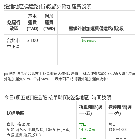
送達地區偏遠路(街)段額外附加運費說明 ...
基本
附加
送達行
運費
運費
政區
需額外附加運費偏遠路(街)段
(TWD)
(TWD)
台北市
$ 100
中正區
ps.例如送花至台北市士林區仰德大道4段運費:士林區運費$300 + 仰德大道4段額
外附加運費$150, 合計$450, 上表未列示路街額外附加運費為$0
今日(週五)訂花送花 接單時間/送達地區, 時間說明 ...
接單時間(週
送達時間(週
送達地區
一~五)
一~六)
台北市各區 及
今日
當日
新北市(永和,中和,板橋,土城,新莊 ,三重,
14:00以前
13:00~18:00
五股,蘆洲,新店,汐止)