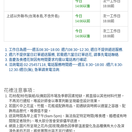
今日
次一工作日
14:00以後
18:00前
上述以外縣市(台灣本島,不含外島)
今日
次一工作日
14:00以前
18:00前
今日
次二工作日
14:00以後
18:00前
1.
工作日為週一~週五08:30~18:00. 週六08:30~12:30, 週日不提供遞送服務.
2.
週六不提供當日訂單遞送服務, 若需週六當日訂單送花, 請事先電話聯絡.
3.
喜慶及喪禮花架因有時間要求均需以電話再行確認.
4.
洽詢電話:02-25457118, 電話服務時間週一~週五 8:30~18:00 /週六 8:30-
12:30 /週日(無), 急單請來電洽詢.
花禮注意事項 :
1.
花材/配材/包裝紙/玩偶如因市場及季節因素短缺，將直接以其他材料代替，
不再另行通知，唯設計師會以專業判斷呈現最佳設計效果。
2.
若圖片中之花盆、竹籃、花瓶或配飾用品，如遇缺貨時將以適當之容器、配
飾用品替代，唯價值不變。
3.
送貨時間為早上或下午(9am-5pm)、無法指定特定時間(唯喪禮、婚禮或有時
間限定者除外)、唯大部分皆會安排儘早送達。
4.
網頁上圖片所呈現之花卉(如玫瑰)顏色因季節溫差變化及品種偶有大小及深
淺色差的不同，將依實際出貨不另行通知。