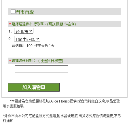
門市自取
(可送達縣市檢查)
＊
選擇送達縣市,行政區：
1.
2.
遞送費用:100, 作業天數:1天
(可送貨日檢查)
＊
選擇送達日期：
*本設計為台北愛麗絲花坊(Alice Florist)提供,採台灣特級白玫瑰,以晶瑩玻
璃水晶瓶包裝.
*外縣市由本公司宅配盒裝方式遞送,附水晶玻璃瓶.出貨方式應視情況變更,不另
行通知.