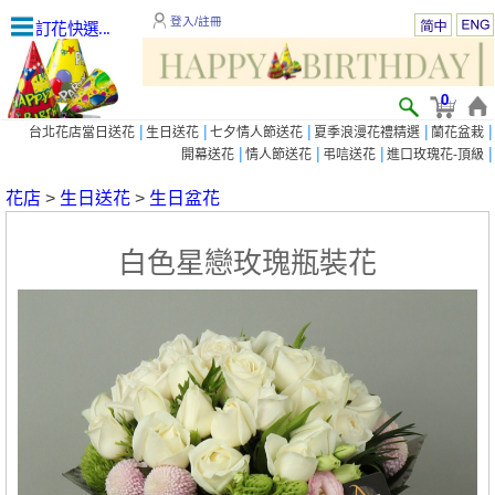
登入/註冊
訂花快選...
0
|
|
|
|
|
台北花店當日送花
生日送花
七夕情人節送花
夏季浪漫花禮精選
蘭花盆栽
|
|
|
|
開幕送花
情人節送花
弔唁送花
進口玫瑰花-頂級
花店
>
生日送花
>
生日盆花
白色星戀玫瑰瓶裝花