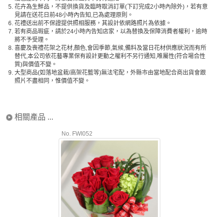
5.
花卉為生鮮品，不提供換貨及臨時取消訂單(下訂完成2小時內除外)，若有意
見請在送花日前48小時內告知,已為處理原則。
6.
花禮送出前不保證提供照相服務，其設計依網路照片為依據。
7.
若有商品瑕疵，請於24小時內告知店家，以為替換及保障消費者權利，逾時
將不予受理。
8.
喜慶及喪禮花架之花材,顏色,會因季節,氣候,備料及當日花材供應狀況而有所
替代,本公司依花藝專業保有設計更動之權利不另行通知,唯屬性(符合場合性
質)與價值不變。
9.
大型商品(如落地盆栽/高架花籃等)無法宅配，外縣市由當地配合商出貨會跟
照片不盡相同，惟價值不變。
相關產品 ...
No. FWI052