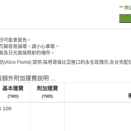
** 停
水份可能會退色。
，花瓣容易損壞，請小心拿取。
度高及日光直接照射的場所。
Alice Florist) 提供.採用哥倫比亞進口的永生玫瑰花,全台宅配
額外附加運費說明 ...
基本運費
附加運費
(TWD)
(TWD)
$ 100