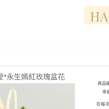
愛*永生嫣紅玫瑰盆花
商品
幸
在每