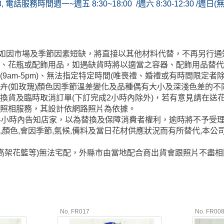
8, 電話服務時間週一~週五 8:30~18:00 /週六 8:30-12:30 /週日
玩偶如因市場及季節因素短缺，將直接以其他材料代替，不再另行
籃、花瓶或配飾用品，如遇缺貨時將以適當之容器、配飾用品替
9am-5pm)、無法指定特定時間(唯喪禮、婚禮或有時間限定
卉(如玫瑰)顏色因季節溫差變化及品種偶有大小及深淺色差的
換貨及臨時取消訂單(下訂完成2小時內除外)，若有意見請在送花
供照相服務，其設計依網路照片為依據。
4小時內告知店家，以為替換及保障消費者權利，逾時將不予受
,顏色,會因季節,氣候,備料及當日花材供應狀況而有所替代,本公
/高架花籃等)無法宅配，外縣市由當地配合商出貨會跟照片不盡
No. FR017
No. FR00