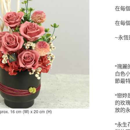
在每
在每
~永恆
*瑰麗
白色小
節最特
*戀妳
的玫
放的永
prox. 16 cm (W) x 20 cm (H)
*永生