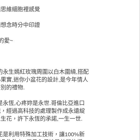
個思維細胞裡感覺
個想念時分中印證
的愛~
的永生嫣紅玫瑰周圍以白木圍繞,搭配
果實,迷你小盆花的設計,是今年情人
別的禮物.
是永恆,心疼妳是永世.哥倫比亞進口
瑰，經過高科技的處理製作成永遠綻
生花，許下永恆的承諾,一生一世.
花是利用特殊加工技術，讓100%新