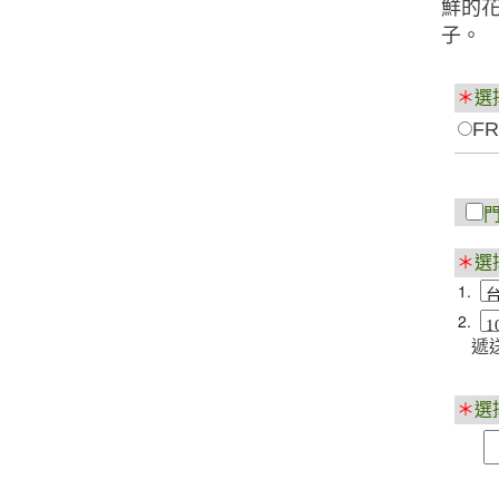
鮮的
子。
＊
選
FR
＊
選
1.
2.
遞送
＊
選