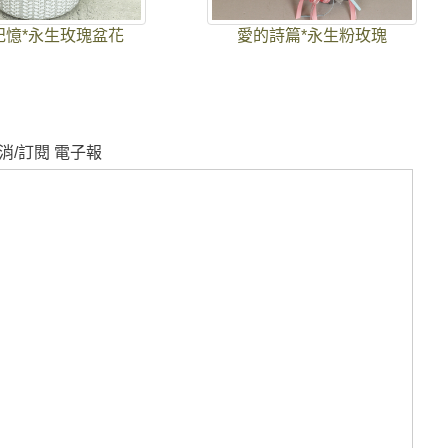
記憶*永生玫瑰盆花
愛的詩篇*永生粉玫瑰
消/訂閱 電子報