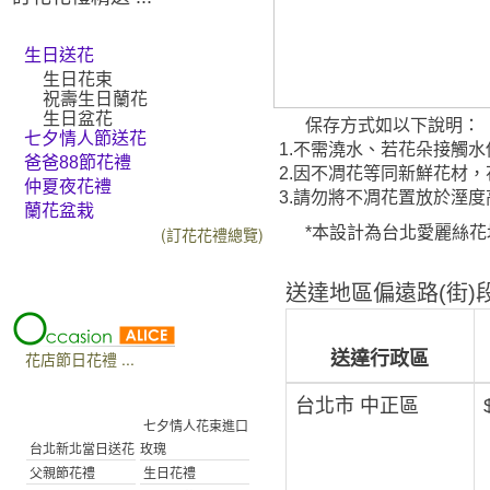
生日送花
生日花束
祝壽生日蘭花
生日盆花
保存方式如以下說明：
七夕情人節送花
1.不需澆水、若花朵接觸
爸爸88節花禮
2.因不凋花等同新鮮花材
仲夏夜花禮
3.請勿將不凋花置放於溼
蘭花盆栽
(訂花花禮總覽)
*本設計為台北愛麗絲花坊(
送達地區偏遠路(街)段
花店節日花禮 ...
送達行政區
台北市 中正區
七夕情人花束進口
台北新北當日送花
玫瑰
父親節花禮
生日花禮