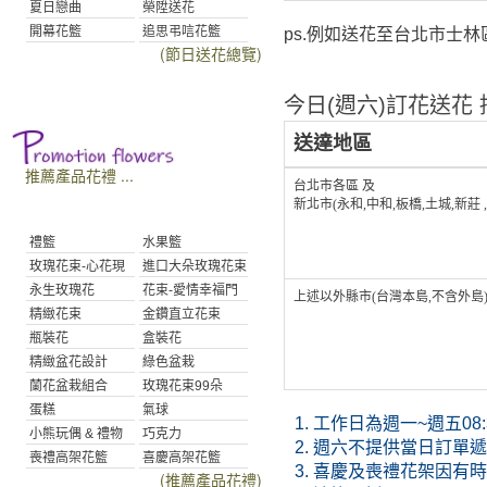
夏日戀曲
榮陞送花
開幕花籃
追思弔唁花籃
ps.例如送花至台北市士林區
(節日送花總覽)
今日(週六)訂花送花 接
送達地區
推薦產品花禮 ...
台北市各區 及
新北市(永和,中和,板橋,土城,新莊 
禮籃
水果籃
玫瑰花束-心花現
進口大朵玫瑰花束
永生玫瑰花
花束-愛情幸福門
上述以外縣市(台灣本島,不含外島
精緻花束
金鑽直立花束
瓶裝花
盒裝花
精緻盆花設計
綠色盆栽
蘭花盆栽組合
玫瑰花束99朵
蛋糕
氣球
1.
工作日為週一~週五08:30
小熊玩偶 & 禮物
巧克力
2.
週六不提供當日訂單遞送
喪禮高架花籃
喜慶高架花籃
3.
喜慶及喪禮花架因有時
(推薦產品花禮)