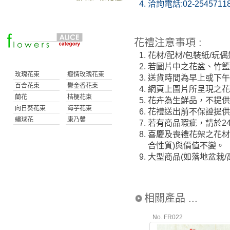
4.
洽詢電話:02-2545711
花禮注意事項 :
1.
花材/配材/包裝紙/
2.
若圖片中之花盆、竹
玫瑰花束
癡情玫瑰花束
3.
送貨時間為早上或下午(
百合花束
鬱金香花束
4.
網頁上圖片所呈現之花
蘭花
桔梗花束
5.
花卉為生鮮品，不提供
向日葵花束
海芋花束
6.
花禮送出前不保證提
繡球花
康乃馨
7.
若有商品瑕疵，請於2
8.
喜慶及喪禮花架之花材
合性質)與價值不變。
9.
大型商品(如落地盆栽
相關產品 ...
No. FR022